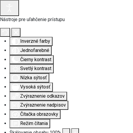
Nástroje pre uľahčenie prístupu
Inverzné farby
Jednofarebné
Čierny kontrast
Svetlý kontrast
Nízka sýtosť
Vysoká sýtosť
Zvýraznenie odkazov
Zvýraznenie nadpisov
Čítačka obrazovky
Režim čítania
Škálovanie obsahu
100
%