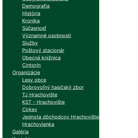
Demografia
História
Kronika
Súčasnosť
Významné osobnosti
Služby
Poštový stacionár
Obecná knižnica
Cintorín
Organizácie
Lesy obce
Dobrovoľný hasičský zbor
TJ Hrachovište
KST - Hrachovište
Cirkev
Jednota dôchodcov Hrachovište
Hrachovienka
Galéria