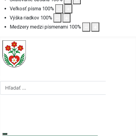
Veľkosť písma
100
%
Výška riadkov
100
%
Medzery medzi písmenami
100
%
Hľadať...
Hľadať...
Vyberte váš jazyk
mapa stránok
rss