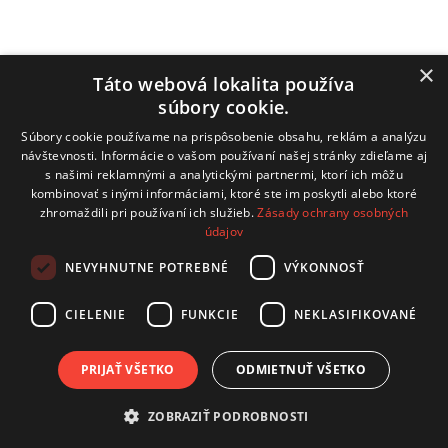
Obecný úrad
Hrachovište 255, 916 16 Hrachovište
×
Táto webová lokalita používa
súbory cookie.
Tel:
+32 / 779 03 02
Súbory cookie používame na prispôsobenie obsahu, reklám a analýzu
E-mail:
obecnyurad@hrachoviste.sk
návštevnosti. Informácie o vašom používaní našej stránky zdieľame aj
s našimi reklamnými a analytickými partnermi, ktorí ich môžu
kombinovať s inými informáciami, ktoré ste im poskytli alebo ktoré
zhromaždili pri používaní ich služieb.
Zásady ochrany osobných
údajov
technický prevádzkovateľ: COMTEC s.r.o.
Hviezdoslavova 19, 915 01 Nové Mesto nad Váhom
NEVYHNUTNE POTREBNÉ
VÝKONNOSŤ
kontakt:
info@comtec.sk
CIELENIE
FUNKCIE
NEKLASIFIKOVANÉ
tvorba webov:
CB Media, s.r.o.
Posledná aktualizácia
PRIJAŤ VŠETKO
ODMIETNUŤ VŠETKO
Úradná tabuľa
2026-08-03
ZOBRAZIŤ PODROBNOSTI
rss