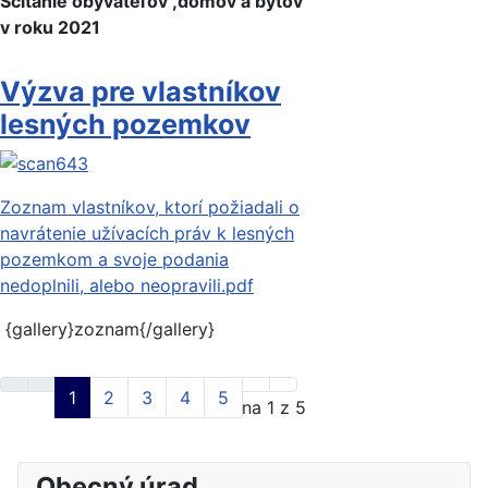
Sčítanie obyvateľov ,domov a bytov
v roku 2021
Výzva pre vlastníkov
lesných pozemkov
Zoznam vlastníkov, ktorí požiadali o
navrátenie užívacích práv k lesných
pozemkom a svoje podania
nedoplnili, alebo neopravili.pdf
{gallery}zoznam{/gallery}
1
2
3
4
5
Strana 1 z 5
Obecný úrad