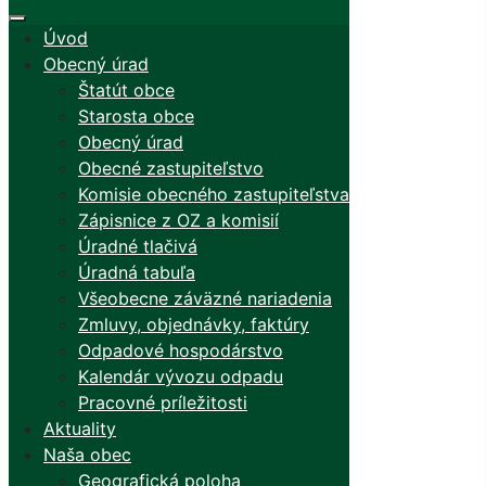
Úvod
Obecný úrad
Štatút obce
Starosta obce
Obecný úrad
Obecné zastupiteľstvo
Komisie obecného zastupiteľstva
Zápisnice z OZ a komisií
Úradné tlačivá
Úradná tabuľa
Všeobecne záväzné nariadenia
Zmluvy, objednávky, faktúry
Odpadové hospodárstvo
Kalendár vývozu odpadu
Pracovné príležitosti
Aktuality
Naša obec
Geografická poloha