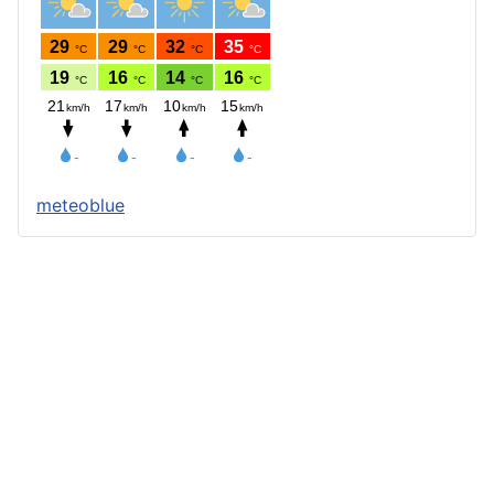
meteoblue
Štatút obce
Starosta obce
Obecný úrad
Obecné zastupiteľstvo
Zápisnice z OZ a komisií
Úradné tlačivá
Úradná tabuľa
Všeobecne záväzné nariadenia