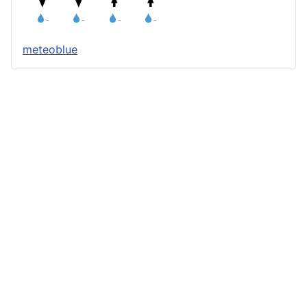
meteoblue
Štatút obce
Starosta obce
Obecný úrad
Obecné zastupiteľstvo
Zápisnice z OZ a komisií
Úradné tlačivá
Úradná tabuľa
Všeobecne záväzné nariadenia
Profil verejného obstarávateľa
Geografická poloha
Demografia
História