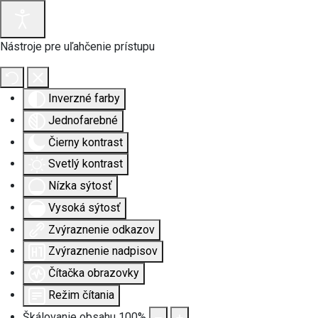
Nástroje pre uľahčenie prístupu
Inverzné farby
Jednofarebné
Čierny kontrast
Svetlý kontrast
Nízka sýtosť
Vysoká sýtosť
Zvýraznenie odkazov
Zvýraznenie nadpisov
Čítačka obrazovky
Režim čítania
Škálovanie obsahu
100
%