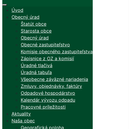
Úvod
Obecný úrad
Štatút obce
Starosta obce
Obecný úrad
Obecné zastupiteľstvo
Komisie obecného zastupiteľstva
Zápisnice z OZ a komisií
Úradné tlačivá
Úradná tabuľa
Všeobecne záväzné nariadenia
Zmluvy, objednávky, faktúry
Odpadové hospodárstvo
Kalendár vývozu odpadu
Pracovné príležitosti
Aktuality
Naša obec
Geografická poloha