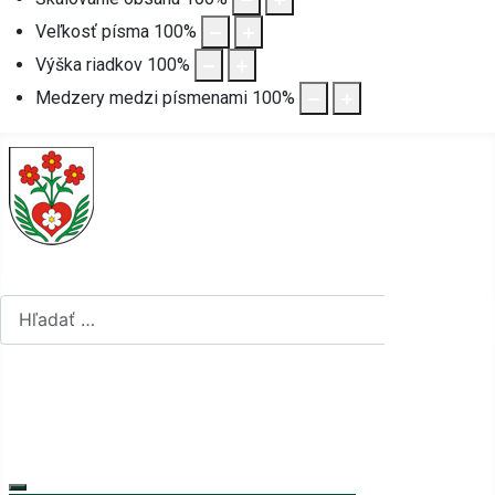
Veľkosť písma
100
%
Výška riadkov
100
%
Medzery medzi písmenami
100
%
Hľadať...
Hľadať...
Vyberte váš jazyk
mapa stránok
rss