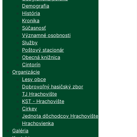
Demografia
História
Kronika
Súčasnosť
Významné osobnosti
Služby
Poštový stacionár
Obecná knižnica
Cintorín
Organizácie
Lesy obce
Dobrovoľný hasičský zbor
TJ Hrachovište
KST - Hrachovište
Cirkev
Jednota dôchodcov Hrachovište
Hrachovienka
Galéria