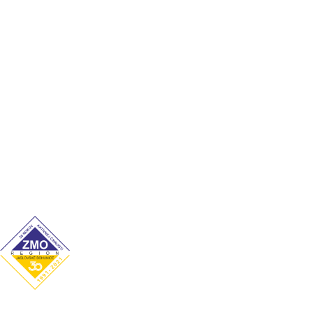
Kronika
Súčasnosť
Významné osobnosti
Cookies
Ochrana osobných údajov
Kontakt
Úradné hodiny
Pondelok: 7:00–12:00 / 13:00–15:00
Utorok: 7:00–12:00 / 13:00–15:00
Streda: 7:00–12:00 / 13:00–16:00
Štvrtok: nestránkový deň
Piatok: 7:00–12:00 / 13:00–14:00
Obecný úrad