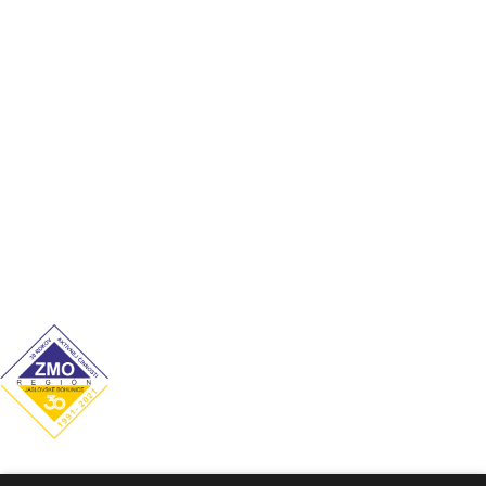
Súčasnosť
Významné osobnosti
Cookies
Ochrana osobných údajov
Kontakt
Úradné hodiny
Pondelok: 7:00–12:00 / 13:00–15:00
Utorok: 7:00–12:00 / 13:00–15:00
Streda: 7:00–12:00 / 13:00–16:00
Štvrtok: nestránkový deň
Piatok: 7:00–12:00 / 13:00–14:00
Obecný úrad