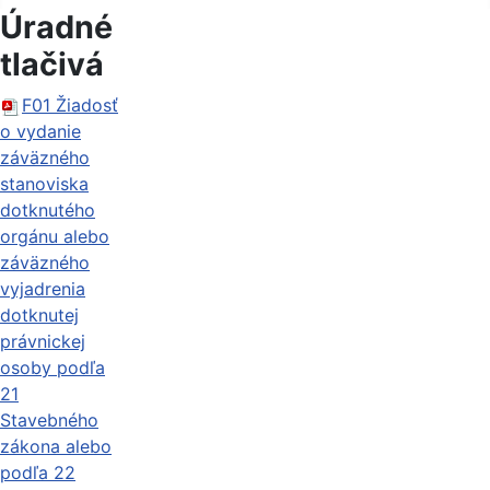
Úradné
tlačivá
F01 Žiadosť
o vydanie
záväzného
stanoviska
dotknutého
orgánu alebo
záväzného
vyjadrenia
dotknutej
právnickej
osoby podľa
21
Stavebného
zákona alebo
podľa 22