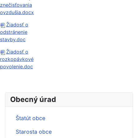
znečisťovania
ovzdušia.docx
Žiadosť o
odstránenie
stavby.doc
Žiadosť o
rozkopávkové
povolenie.doc
Obecný úrad
Štatút obce
Starosta obce