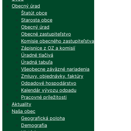
Obecný úrad
Štatút obce
Starosta obce
Obecný úrad
Obecné zastupiteľstvo
Komisie obecného zastupiteľstva
Zápisnice z OZ a komisií
Úradné tlačivá
Úradná tabuľa
Všeobecne záväzné nariadenia
Zmluvy, objednávky, faktúry
Odpadové hospodárstvo
Kalendár vývozu odpadu
Pracovné príležitosti
Aktuality
Naša obec
Geografická poloha
Demografia