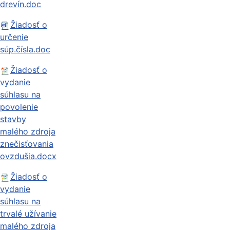
drevín.doc
Žiadosť o
určenie
súp.čísla.doc
Žiadosť o
vydanie
súhlasu na
povolenie
stavby
malého zdroja
znečisťovania
ovzdušia.docx
Žiadosť o
vydanie
súhlasu na
trvalé užívanie
malého zdroja