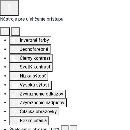
Nástroje pre uľahčenie prístupu
Inverzné farby
Jednofarebné
Čierny kontrast
Svetlý kontrast
Nízka sýtosť
Vysoká sýtosť
Zvýraznenie odkazov
Zvýraznenie nadpisov
Čítačka obrazovky
Režim čítania
Škálovanie obsahu
100
%