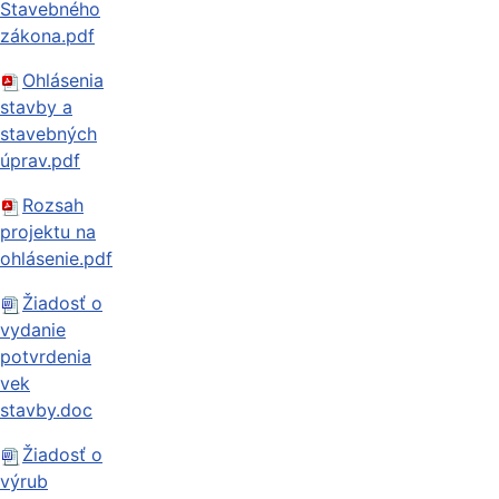
Stavebného
zákona.pdf
Ohlásenia
stavby a
stavebných
úprav.pdf
Rozsah
projektu na
ohlásenie.pdf
Žiadosť o
vydanie
potvrdenia
vek
stavby.doc
Žiadosť o
výrub