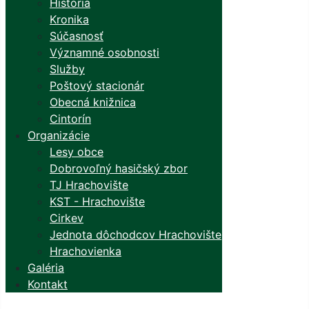
História
Kronika
Súčasnosť
Významné osobnosti
Služby
Poštový stacionár
Obecná knižnica
Cintorín
Organizácie
Lesy obce
Dobrovoľný hasičský zbor
TJ Hrachovište
KST - Hrachovište
Cirkev
Jednota dôchodcov Hrachovište
Hrachovienka
Galéria
Kontakt