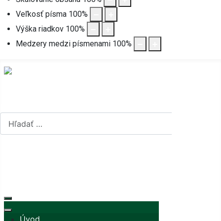
Veľkosť písma
100
%
Výška riadkov
100
%
Medzery medzi písmenami
100
%
Hľadať...
Hľadať...
Vyberte váš jazyk
mapa stránok
rss
Úvod