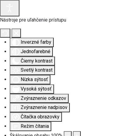
Nástroje pre uľahčenie prístupu
Inverzné farby
Jednofarebné
Čierny kontrast
Svetlý kontrast
Nízka sýtosť
Vysoká sýtosť
Zvýraznenie odkazov
Zvýraznenie nadpisov
Čítačka obrazovky
Režim čítania
Škálovanie obsahu
100
%