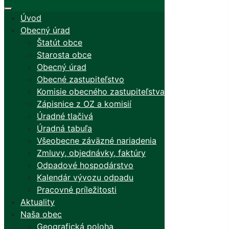
Úvod
Obecný úrad
Štatút obce
Starosta obce
Obecný úrad
Obecné zastupiteľstvo
Komisie obecného zastupiteľstva
Zápisnice z OZ a komisií
Úradné tlačivá
Úradná tabuľa
Všeobecne záväzné nariadenia
Zmluvy, objednávky, faktúry
Odpadové hospodárstvo
Kalendár vývozu odpadu
Pracovné príležitosti
Aktuality
Naša obec
Geografická poloha