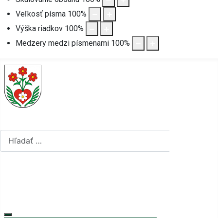
Veľkosť písma
100
%
Výška riadkov
100
%
Medzery medzi písmenami
100
%
Hľadať...
Hľadať...
Vyberte váš jazyk
mapa stránok
rss