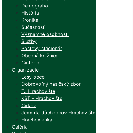
Demografia
História
Kronika
Súčasnosť
Významné osobnosti
Služby
Poštový stacionár
Obecná knižnica
Cintorín
Organizácie
Lesy obce
Dobrovoľný hasičský zbor
TJ Hrachovište
KST - Hrachovište
Cirkev
Jednota dôchodcov Hrachovište
Hrachovienka
Galéria