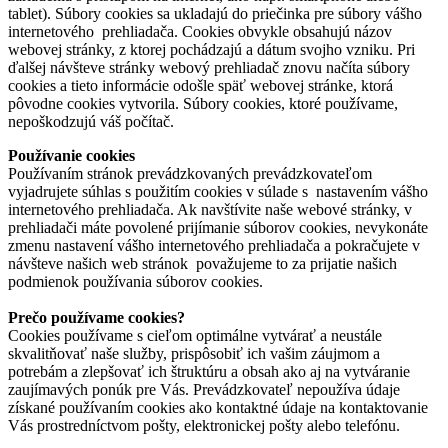
tablet). Súbory cookies sa ukladajú do priečinka pre súbory vášho
internetového prehliadača. Cookies obvykle obsahujú názov
webovej stránky, z ktorej pochádzajú a dátum svojho vzniku. Pri
ďalšej návšteve stránky webový prehliadač znovu načíta súbory
cookies a tieto informácie odošle späť webovej stránke, ktorá
pôvodne cookies vytvorila. Súbory cookies, ktoré používame,
nepoškodzujú váš počítač.
Používanie cookies
Používaním stránok prevádzkovaných prevádzkovateľom
vyjadrujete súhlas s použitím cookies v súlade s nastavením vášho
internetového prehliadača. Ak navštívite naše webové stránky, v
prehliadači máte povolené prijímanie súborov cookies, nevykonáte
zmenu nastavení vášho internetového prehliadača a pokračujete v
návšteve našich web stránok považujeme to za prijatie našich
podmienok používania súborov cookies.
Prečo používame cookies?
Cookies používame s cieľom optimálne vytvárať a neustále
skvalitňovať naše služby, prispôsobiť ich vašim záujmom a
potrebám a zlepšovať ich štruktúru a obsah ako aj na vytváranie
zaujímavých ponúk pre Vás. Prevádzkovateľ nepoužíva údaje
získané používaním cookies ako kontaktné údaje na kontaktovanie
Vás prostredníctvom pošty, elektronickej pošty alebo telefónu.