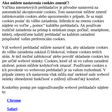
Ako môžete nastavenia cookies zmeniť?
Väčšina internetových prehliadačov je pôvodne nastavená na
automatické akceptovanie cookies. Toto nastavenie môžete zmeniť
zablokovaním cookies alebo upozornením v prípade, že sa majú
cookies poslať do vášho zariadenia. Inštrukcie na zmenu cookies
nájdete vo voľbe „ pomoc“ každého prehliadača. Ak používate
rozličné zariadenia na prístup k stránkam (napr. počítač, smartphone,
tablet), odporúčame každý prehliadač na každom zariadení
prispôsobiť vašim preferenciám cookies.
Váš webový prehliadač môžete nastaviť tak, aby ukladanie cookies
do vášho zariadenia zakázal či blokoval, vrátane cookies tretích
strán. Je tiež možné zablokovať alebo povoliť ukladanie cookies len
pre určité webové stránky. Cookies, ktoré už sú vo vašom zariadení
uložené, potom môžete kedykoľvek zmazať. Používanie cookies a
ich povolenie vo webovom prehliadači je na vašom rozhodnutí. V
prípade zmeny ich nastavenia však môžu mať niektoré naše webové
stránky obmedzenú funkčnosť a znížený užívateľský komfort.
Konkrétny postup pre najpoužívanejšie webové prehliadače nájdete
tu:
Chrome
Safari