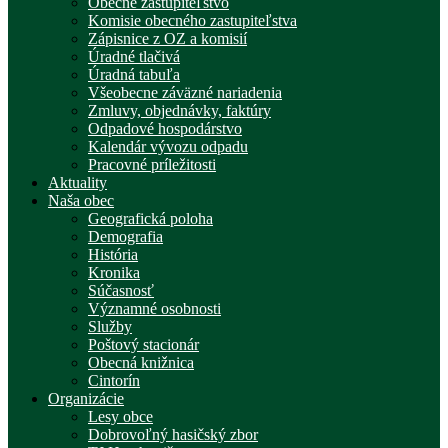
Obecné zastupiteľstvo
Komisie obecného zastupiteľstva
Zápisnice z OZ a komisií
Úradné tlačivá
Úradná tabuľa
Všeobecne záväzné nariadenia
Zmluvy, objednávky, faktúry
Odpadové hospodárstvo
Kalendár vývozu odpadu
Pracovné príležitosti
Aktuality
Naša obec
Geografická poloha
Demografia
História
Kronika
Súčasnosť
Významné osobnosti
Služby
Poštový stacionár
Obecná knižnica
Cintorín
Organizácie
Lesy obce
Dobrovoľný hasičský zbor