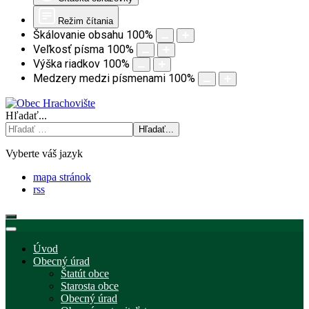
Režim čítania
Škálovanie obsahu
100
%
Veľkosť písma
100
%
Výška riadkov
100
%
Medzery medzi písmenami
100
%
Hľadať...
Hľadať...
Vyberte váš jazyk
mapa stránok
rss
Úvod
Obecný úrad
Štatút obce
Starosta obce
Obecný úrad