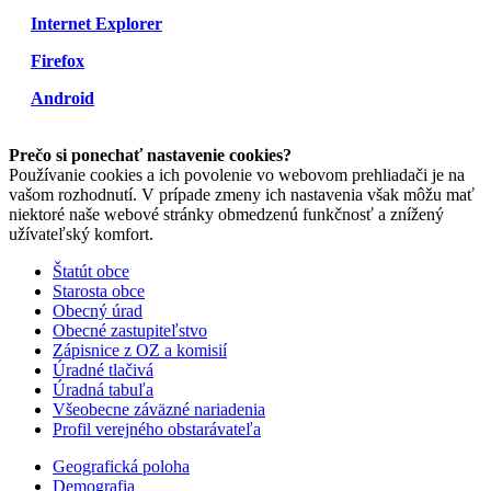
Internet Explorer
Firefox
Android
Prečo si ponechať nastavenie cookies?
Používanie cookies a ich povolenie vo webovom prehliadači je na
vašom rozhodnutí. V prípade zmeny ich nastavenia však môžu mať
niektoré naše webové stránky obmedzenú funkčnosť a znížený
užívateľský komfort.
Štatút obce
Starosta obce
Obecný úrad
Obecné zastupiteľstvo
Zápisnice z OZ a komisií
Úradné tlačivá
Úradná tabuľa
Všeobecne záväzné nariadenia
Profil verejného obstarávateľa
Geografická poloha
Demografia