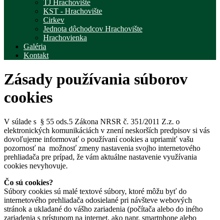
TJ Hrachovište
KST - Hrachovište
Cirkev
Jednota dôchodcov Hrachovište
Hrachovienka
Galéria
Kontakt
Zásady používania súborov
cookies
V súlade s § 55 ods.5 Zákona NRSR č. 351/2011 Z.z. o
elektronických komunikáciách v znení neskorších predpisov si vás
dovoľujeme informovať o používaní cookies a upriamiť vašu
pozornosť na možnosť zmeny nastavenia svojho internetového
prehliadača pre prípad, že vám aktuálne nastavenie využívania
cookies nevyhovuje.
Čo sú cookies?
Súbory cookies sú malé textové súbory, ktoré môžu byť do
internetového prehliadača odosielané pri návšteve webových
stránok a ukladané do vášho zariadenia (počítača alebo do iného
zariadenia s prístupom na internet, ako napr. smartphone alebo