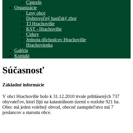
Cintorín
Organizácie
Lesy obce
Dobrovoľný hasičský zbor
TJ Hrachovište
KST - Hrachovište
Cirkev
Jednota dôchodcov Hrachovište
Hrachovienka
Galéria
Kontakt
Súčasnosť
Základné informácie
V obci Hrachovište bolo k 31.12.2010 trvale prihlásených 737
obyvateľov, ktorí žijú na katastrálnom území o rozlohe 921 ha.
Obec má jeden volebný obvod, obecné zastupiteľstvo má 7
poslancov a starostu obce.