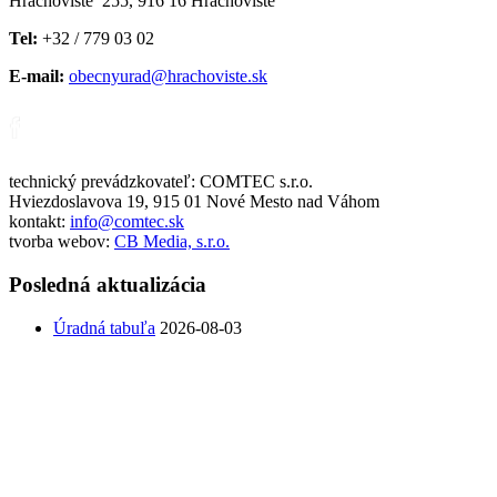
Hrachovište 255, 916 16 Hrachovište
Tel:
+32 / 779 03 02
E-mail:
obecnyurad@hrachoviste.sk
technický prevádzkovateľ: COMTEC s.r.o.
Hviezdoslavova 19, 915 01 Nové Mesto nad Váhom
kontakt:
info@comtec.sk
tvorba webov:
CB Media, s.r.o.
Posledná aktualizácia
Úradná tabuľa
2026-08-03