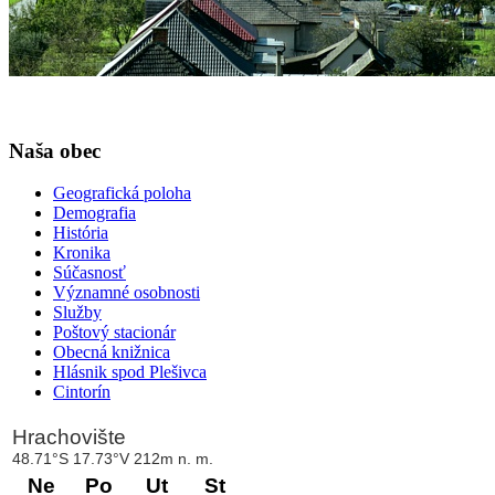
Naša obec
Geografická poloha
Demografia
História
Kronika
Súčasnosť
Významné osobnosti
Služby
Poštový stacionár
Obecná knižnica
Hlásnik spod Plešivca
Cintorín