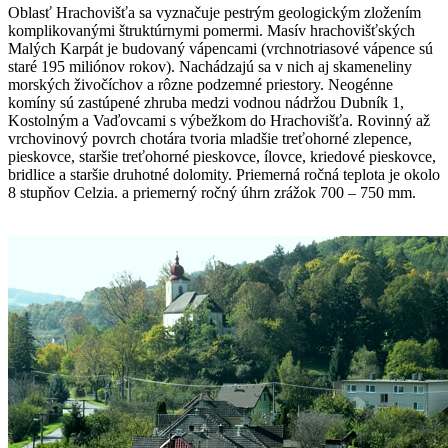
Oblasť Hrachovišťa sa vyznačuje pestrým geologickým zložením
komplikovanými štruktúrnymi pomermi. Masív hrachovišťských
Malých Karpát je budovaný vápencami (vrchnotriasové vápence sú
staré 195 miliónov rokov). Nachádzajú sa v nich aj skameneliny
morských živočíchov a rôzne podzemné priestory. Neogénne
komíny sú zastúpené zhruba medzi vodnou nádržou Dubník 1,
Kostolným a Vaďovcami s výbežkom do Hrachovišťa. Rovinný až
vrchovinový povrch chotára tvoria mladšie treťohorné zlepence,
pieskovce, staršie treťohorné pieskovce, ílovce, kriedové pieskovce,
bridlice a staršie druhotné dolomity. Priemerná ročná teplota je okolo
8 stupňov Celzia. a priemerný ročný úhrn zrážok 700 – 750 mm.