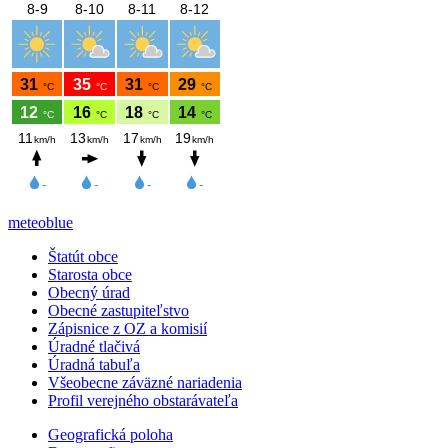
meteoblue
Štatút obce
Starosta obce
Obecný úrad
Obecné zastupiteľstvo
Zápisnice z OZ a komisií
Úradné tlačivá
Úradná tabuľa
Všeobecne záväzné nariadenia
Profil verejného obstarávateľa
Geografická poloha