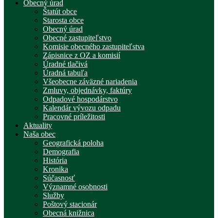
Obecný úrad
Štatút obce
Starosta obce
Obecný úrad
Obecné zastupiteľstvo
Komisie obecného zastupiteľstva
Zápisnice z OZ a komisií
Úradné tlačivá
Úradná tabuľa
Všeobecne záväzné nariadenia
Zmluvy, objednávky, faktúry
Odpadové hospodárstvo
Kalendár vývozu odpadu
Pracovné príležitosti
Aktuality
Naša obec
Geografická poloha
Demografia
História
Kronika
Súčasnosť
Významné osobnosti
Služby
Poštový stacionár
Obecná knižnica