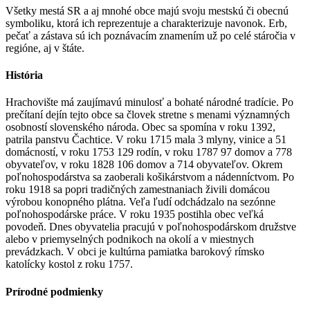
Všetky mestá SR a aj mnohé obce majú svoju mestskú či obecnú
symboliku, ktorá ich reprezentuje a charakterizuje navonok. Erb,
pečať a zástava sú ich poznávacím znamením už po celé stáročia v
regióne, aj v štáte.
História
Hrachovište má zaujímavú minulosť a bohaté národné tradície. Po
prečítaní dejín tejto obce sa človek stretne s menami významných
osobností slovenského národa. Obec sa spomína v roku 1392,
patrila panstvu Čachtice. V roku 1715 mala 3 mlyny, vinice a 51
domácností, v roku 1753 129 rodín, v roku 1787 97 domov a 778
obyvateľov, v roku 1828 106 domov a 714 obyvateľov. Okrem
poľnohospodárstva sa zaoberali košikárstvom a nádenníctvom. Po
roku 1918 sa popri tradičných zamestnaniach živili domácou
výrobou konopného plátna. Veľa ľudí odchádzalo na sezónne
poľnohospodárske práce. V roku 1935 postihla obec veľká
povodeň. Dnes obyvatelia pracujú v poľnohospodárskom družstve
alebo v priemyselných podnikoch na okolí a v miestnych
prevádzkach. V obci je kultúrna pamiatka barokový rímsko
katolícky kostol z roku 1757.
Prírodné podmienky