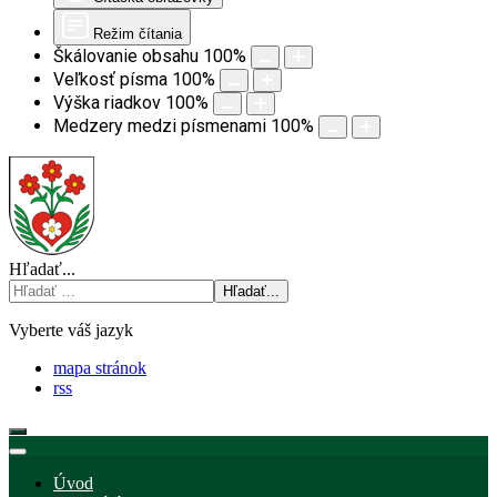
Režim čítania
Škálovanie obsahu
100
%
Veľkosť písma
100
%
Výška riadkov
100
%
Medzery medzi písmenami
100
%
Hľadať...
Hľadať...
Vyberte váš jazyk
mapa stránok
rss
Úvod