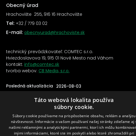
Obecný úrad
Hrachovište 255, 916 16 Hrachovište
Tel:
+32 / 779 03 02
E-mail:
obecnyurad@hrachoviste.sk
technický prevádzkovateľ: COMTEC s.r.o.
Hviezdoslavova 19, 915 01 Nové Mesto nad Váhom
kontakt:
info@comtec.sk
tvorba webov:
CB Media, s.r.o.
Posledná aktualizácia
2026-08-03
Táto webová lokalita používa
súbory cookie.
Súbory cookie používame na prispôsobenie obsahu, reklám a analýzu
návštevnosti. Informácie o vašom používaní našej stránky zdieľame aj 
našimi reklamnými a analytickými partnermi, ktorí ich môžu kombinovať
inými informáciami, ktoré ste im poskytli alebo ktoré zhromaždili pri