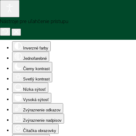
Nástroje pre uľahčenie prístupu
Inverzné farby
Jednofarebné
Čierny kontrast
Svetlý kontrast
Nízka sýtosť
Vysoká sýtosť
Zvýraznenie odkazov
Zvýraznenie nadpisov
Čítačka obrazovky