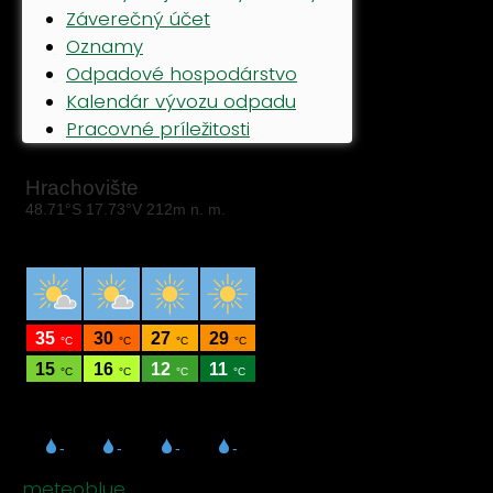
Záverečný účet
Oznamy
Odpadové hospodárstvo
Kalendár vývozu odpadu
Pracovné príležitosti
meteoblue