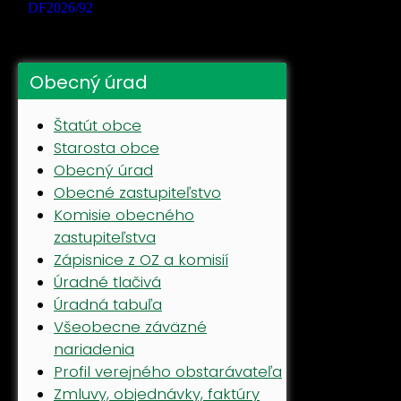
Obecný úrad
Štatút obce
Starosta obce
Obecný úrad
Obecné zastupiteľstvo
Komisie obecného
zastupiteľstva
Zápisnice z OZ a komisií
Úradné tlačivá
Úradná tabuľa
Všeobecne záväzné
nariadenia
Profil verejného obstarávateľa
Zmluvy, objednávky, faktúry