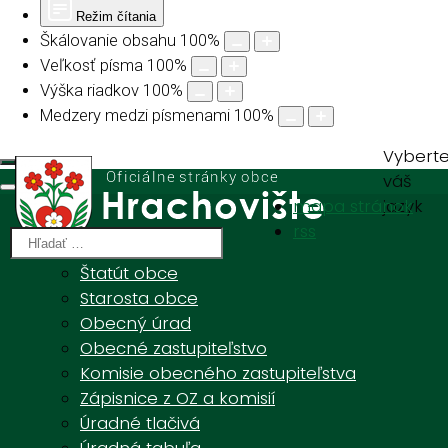
Režim čítania
Škálovanie obsahu
100
%
Veľkosť písma
100
%
Výška riadkov
100
%
Medzery medzi písmenami
100
%
Vybert
váš
mapa stránok
jazyk
Úvod
rss
Obecný úrad
Štatút obce
Starosta obce
Zmluvy, objednávky, faktúry
Obecný úrad
Obecné zastupiteľstvo
Komisie obecného zastupiteľstva
Zápisnice z OZ a komisií
Úradné tlačivá