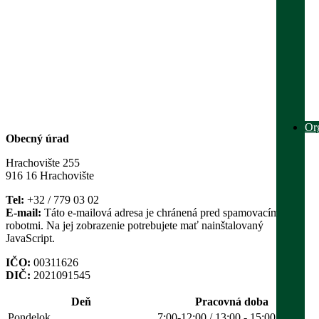
Or
Obecný úrad
Hrachovište 255
916 16 Hrachovište
Tel:
+32 / 779 03 02
E-mail:
Táto e-mailová adresa je chránená pred spamovacími
robotmi. Na jej zobrazenie potrebujete mať nainštalovaný
JavaScript.
IČO:
00311626
DIČ:
2021091545
Deň
Pracovná doba
Pondelok
7:00-12:00 / 13:00 - 15:00