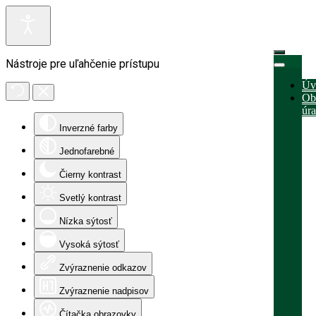
Nástroje pre uľahčenie prístupu
Úv
Ob
úr
Inverzné farby
Jednofarebné
Čierny kontrast
Svetlý kontrast
Nízka sýtosť
Vysoká sýtosť
Zvýraznenie odkazov
Zvýraznenie nadpisov
Čítačka obrazovky