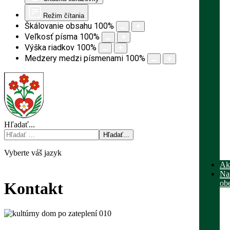
Režim čítania
Škálovanie obsahu
100
%
Veľkosť písma
100
%
Výška riadkov
100
%
Medzery medzi písmenami
100
%
Hľadať...
Hľadať...
Vyberte váš jazyk
Akt
mapa stránok
Na
rss
ob
Kontakt