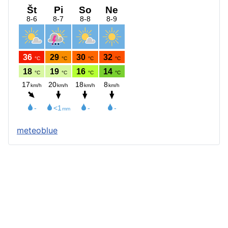
meteoblue
Štatút obce
Starosta obce
Obecný úrad
Obecné zastupiteľstvo
Zápisnice z OZ a komisií