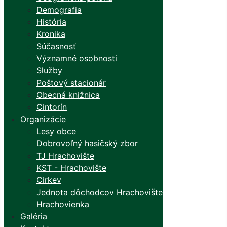
Demografia
História
Kronika
Súčasnosť
Významné osobnosti
Služby
Poštový stacionár
Obecná knižnica
Cintorín
Organizácie
Lesy obce
Dobrovoľný hasičský zbor
TJ Hrachovište
KST - Hrachovište
Cirkev
Jednota dôchodcov Hrachovište
Hrachovienka
Galéria