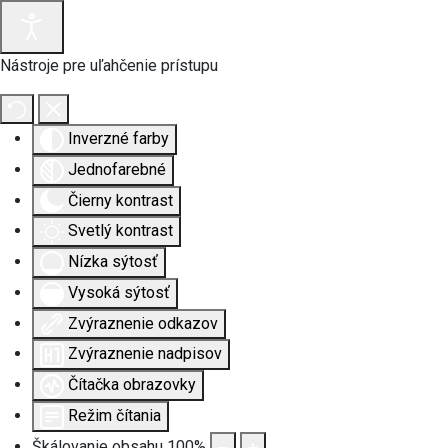
Nástroje pre uľahčenie prístupu
Inverzné farby
Jednofarebné
Čierny kontrast
Svetlý kontrast
Nízka sýtosť
Vysoká sýtosť
Zvýraznenie odkazov
Zvýraznenie nadpisov
Čítačka obrazovky
Režim čítania
Škálovanie obsahu
100
%