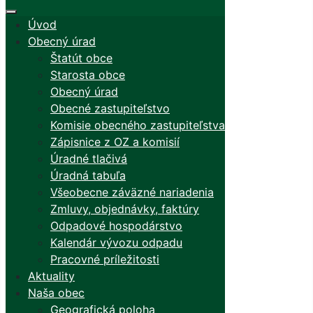
Úvod
Obecný úrad
Štatút obce
Starosta obce
Obecný úrad
Obecné zastupiteľstvo
Komisie obecného zastupiteľstva
Zápisnice z OZ a komisií
Úradné tlačivá
Úradná tabuľa
Všeobecne záväzné nariadenia
Zmluvy, objednávky, faktúry
Odpadové hospodárstvo
Kalendár vývozu odpadu
Pracovné príležitosti
Aktuality
Naša obec
Geografická poloha