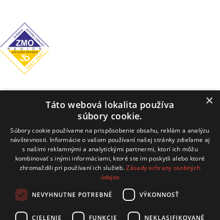
Piatok: 7:00–12:00 / 13:00–14:00
Obecný úrad
×
Táto webová lokalita používa
Hrachovište 255, 916 16 Hrachovište
súbory cookie.
Tel:
+32 / 779 03 02
Súbory cookie používame na prispôsobenie obsahu, reklám a analýzu
návštevnosti. Informácie o vašom používaní našej stránky zdieľame aj
E-mail:
obecnyurad@hrachoviste.sk
s našimi reklamnými a analytickými partnermi, ktorí ich môžu
kombinovať s inými informáciami, ktoré ste im poskytli alebo ktoré
zhromaždili pri používaní ich služieb.
Zásady ochrany osobných
údajov
technický prevádzkovateľ: COMTEC s.r.o.
NEVYHNUTNE POTREBNÉ
VÝKONNOSŤ
Hviezdoslavova 19, 915 01 Nové Mesto nad Váhom
CIELENIE
FUNKCIE
NEKLASIFIKOVANÉ
kontakt:
info@comtec.sk