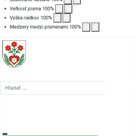
Veľkosť písma
100
%
Výška riadkov
100
%
Medzery medzi písmenami
100
%
Hľadať...
Hľadať...
Vyberte váš jazyk
mapa stránok
rss