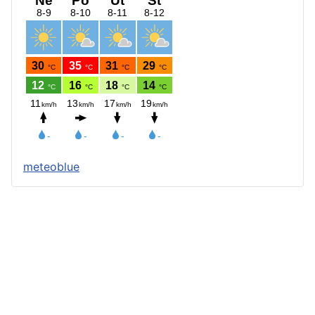
meteoblue
Štatút obce
Starosta obce
Obecný úrad
Obecné zastupiteľstvo
Zápisnice z OZ a komisií
Úradné tlačivá