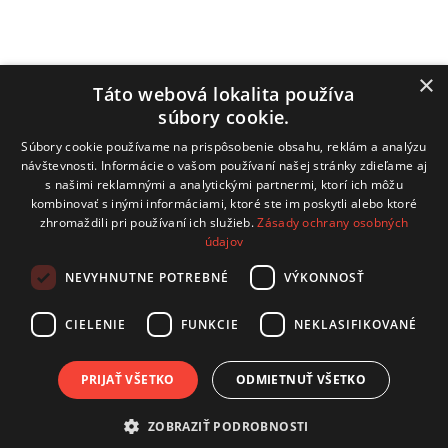
Obecný úrad
×
Táto webová lokalita používa
súbory cookie.
Hrachovište 255, 916 16 Hrachovište
Súbory cookie používame na prispôsobenie obsahu, reklám a analýzu
Tel:
+32 / 779 03 02
návštevnosti. Informácie o vašom používaní našej stránky zdieľame aj
s našimi reklamnými a analytickými partnermi, ktorí ich môžu
E-mail:
obecnyurad@hrachoviste.sk
kombinovať s inými informáciami, ktoré ste im poskytli alebo ktoré
zhromaždili pri používaní ich služieb.
Zásady ochrany osobných
údajov
technický prevádzkovateľ: COMTEC s.r.o.
NEVYHNUTNE POTREBNÉ
VÝKONNOSŤ
Hviezdoslavova 19, 915 01 Nové Mesto nad Váhom
CIELENIE
FUNKCIE
NEKLASIFIKOVANÉ
kontakt:
info@comtec.sk
tvorba webov:
CB Media, s.r.o.
PRIJAŤ VŠETKO
ODMIETNUŤ VŠETKO
Posledná aktualizácia
ZOBRAZIŤ PODROBNOSTI
Úradná tabuľa
2026-08-03