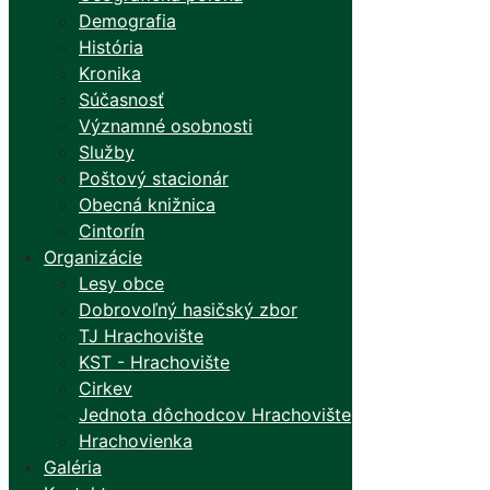
Demografia
História
Kronika
Súčasnosť
Významné osobnosti
Služby
Poštový stacionár
Obecná knižnica
Cintorín
Organizácie
Lesy obce
Dobrovoľný hasičský zbor
TJ Hrachovište
KST - Hrachovište
Cirkev
Jednota dôchodcov Hrachovište
Hrachovienka
Galéria