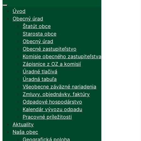
Úvod
Obecný úrad
Štatút obce
Starosta obce
Obecný úrad
Obecné zastupiteľstvo
Komisie obecného zastupiteľstva
Zápisnice z OZ a komisií
Úradné tlačivá
Úradná tabuľa
Všeobecne záväzné nariadenia
Zmluvy, objednávky, faktúry
Odpadové hospodárstvo
Kalendár vývozu odpadu
Pracovné príležitosti
Aktuality
Naša obec
Geografická poloha