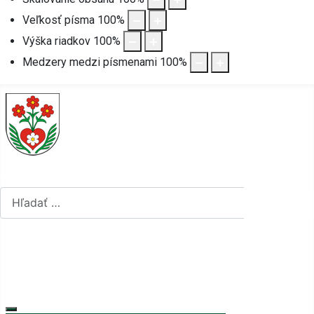
Veľkosť písma
100
%
Výška riadkov
100
%
Medzery medzi písmenami
100
%
Hľadať...
Hľadať...
Vyberte váš jazyk
mapa stránok
rss