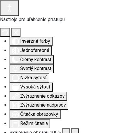
Nástroje pre uľahčenie prístupu
Inverzné farby
Jednofarebné
Čierny kontrast
Svetlý kontrast
Nízka sýtosť
Vysoká sýtosť
Zvýraznenie odkazov
Zvýraznenie nadpisov
Čítačka obrazovky
Režim čítania
Škálovanie obsahu
100
%