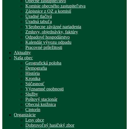
Obecné zastupiteľstvo
Komisie obecného zastupiteľstva
Zápisnice z OZ a komisií
Úradné tlačivá
Úradná tabuľa
Všeobecne záväzné nariadenia
Zmluvy, objednávky, faktúry
Odpadové hospodárstvo
Kalendár vývozu odpadu
Pracovné príležitosti
Aktuality
Naša obec
Geografická poloha
Demografia
História
Kronika
Súčasnosť
Významné osobnosti
Služby
Poštový stacionár
Obecná knižnica
Cintorín
Organizácie
Lesy obce
Dobrovoľný hasičský zbor