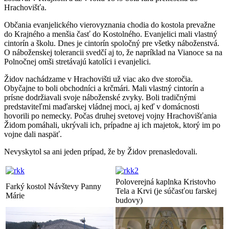
Hrachovišťa.
Občania evanjelického vierovyznania chodia do kostola prevažne
do Krajného a menšia časť do Kostolného. Evanjelici mali vlastný
cintorín a školu. Dnes je cintorín spoločný pre všetky náboženstvá.
O náboženskej tolerancii svedčí aj to, že napríklad na Vianoce sa na
Polnočnej omši stretávajú katolíci i evanjelici.
Židov nachádzame v Hrachovišti už viac ako dve storočia.
Obyčajne to boli obchodníci a krčmári. Mali vlastný cintorín a
prísne dodržiavali svoje náboženské zvyky. Boli tradičnými
predstaviteľmi maďarskej vládnej moci, aj keď v domácnosti
hovorili po nemecky. Počas druhej svetovej vojny Hrachovišťania
Židom pomáhali, ukrývali ich, prípadne aj ich majetok, ktorý im po
vojne dali naspäť.
Nevyskytol sa ani jeden prípad, že by Židov prenasledovali.
Poloverejná kaplnka Kristovho
Farký kostol Návštevy Panny
Tela a Krvi (je súčasťou farskej
Márie
budovy)