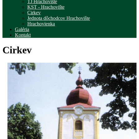
TJ Hrachovište
KST - Hrachovište
Cirkev
Jednota dôchodcov Hrachovište
Hrachovienka
Galéria
Kontakt
Cirkev