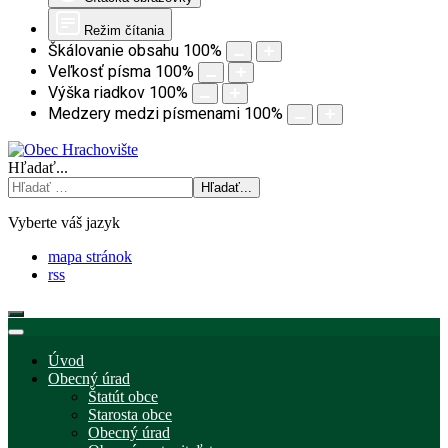
Režim čítania
Škálovanie obsahu
100
%
Veľkosť písma
100
%
Výška riadkov
100
%
Medzery medzi písmenami
100
%
Hľadať...
Hľadať...
Vyberte váš jazyk
mapa stránok
rss
Úvod
Obecný úrad
Štatút obce
Starosta obce
Obecný úrad