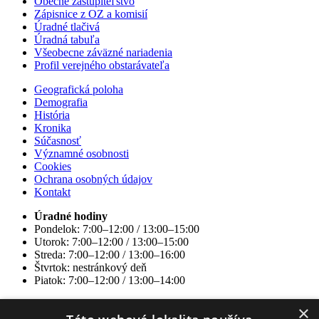
Obecné zastupiteľstvo
Zápisnice z OZ a komisií
Úradné tlačivá
Úradná tabuľa
Všeobecne záväzné nariadenia
Profil verejného obstarávateľa
Geografická poloha
Demografia
História
Kronika
Súčasnosť
Významné osobnosti
Cookies
Ochrana osobných údajov
Kontakt
Úradné hodiny
Pondelok: 7:00–12:00 / 13:00–15:00
Utorok: 7:00–12:00 / 13:00–15:00
Streda: 7:00–12:00 / 13:00–16:00
Štvrtok: nestránkový deň
Piatok: 7:00–12:00 / 13:00–14:00
×