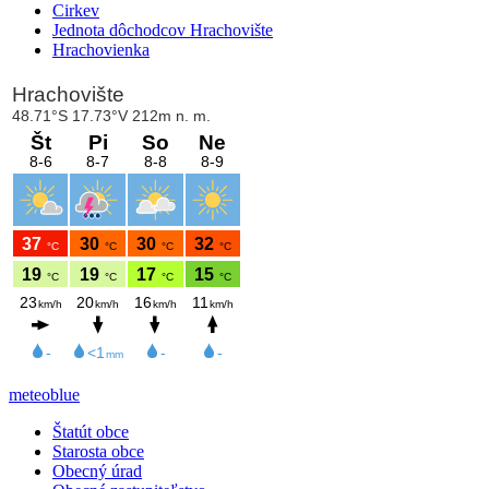
Cirkev
Jednota dôchodcov Hrachovište
Hrachovienka
meteoblue
Štatút obce
Starosta obce
Obecný úrad