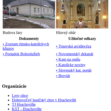
Budova fary
Hlavný oltár
Dokumenty
Užitočné odkazy
• Zoznam rímsko-katolíckych
• Trnavská arcidiecéza
kňazov
• Poriadok Bohoslužieb
• Novomestský dekanát
• Kam na omšu
• Katolícke noviny
• Slovenský kat. portát
• Breviár
Organizácie
Lesy obce
Dobrovoľný hasičský zbor v Hrachovišti
TJ Hrachovište
KST - Hrachovište