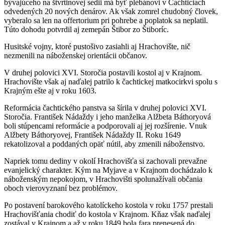
bývajúceho na štvrtinovej sedii má byť plebánovi v Čachticiach
odvedených 20 nových denárov. Ak však zomrel chudobný človek,
vyberalo sa len na offertorium pri pohrebe a poplatok sa neplatil.
Túto dohodu potvrdil aj zemepán Štibor zo Štiboríc.
Husitské vojny, ktoré pustošivo zasiahli aj Hrachovište, nič
nezmenili na náboženskej orientácii občanov.
V druhej polovici XVI. Storočia postavili kostol aj v Krajnom.
Hrachovište však aj naďalej patrilo k čachtickej matkocirkvi spolu s
Krajným ešte aj v roku 1603.
Reformácia čachtického panstva sa šírila v druhej polovici XVI.
Storočia. František Nádaždy i jeho manželka Alžbeta Báthoryová
boli stúpencami reformácie a podporovali aj jej rozšírenie. Vnuk
Alžbety Báthoryovej, František Nádaždy II. Roku 1649
rekatolizoval a poddaných opäť nútil, aby zmenili náboženstvo.
Napriek tomu dediny v okolí Hrachovišťa si zachovali prevažne
evanjelický charakter. Kým na Myjave a v Krajnom dochádzalo k
náboženským nepokojom, v Hrachovišti spolunažívali občania
oboch vierovyznaní bez problémov.
Po postavení barokového katolíckeho kostola v roku 1757 prestali
Hrachovišťania chodiť do kostola v Krajnom. Kňaz však naďalej
zostával v Krajnom a až v roku 1849 bola fara prenesená do