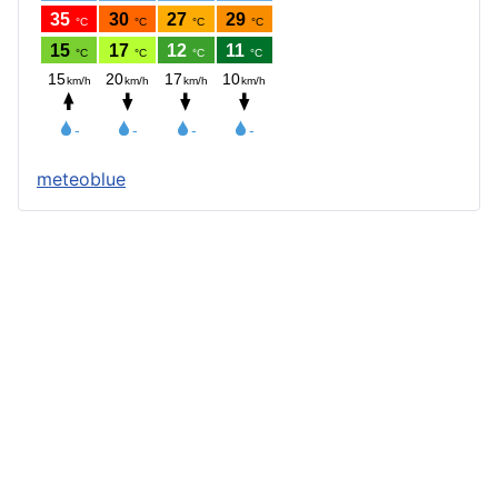
meteoblue
Štatút obce
Starosta obce
Obecný úrad
Obecné zastupiteľstvo
Zápisnice z OZ a komisií
Úradné tlačivá
Úradná tabuľa
Všeobecne záväzné nariadenia
Profil verejného obstarávateľa