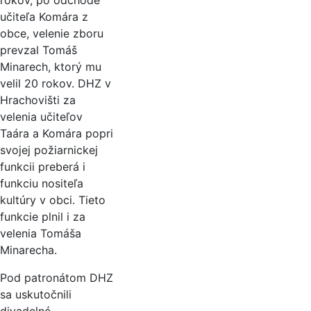
rokov, po odchode
učiteľa Komára z
obce, velenie zboru
prevzal Tomáš
Minarech, ktorý mu
velil 20 rokov. DHZ v
Hrachovišti za
velenia učiteľov
Taára a Komára popri
svojej požiarnickej
funkcii preberá i
funkciu nositeľa
kultúry v obci. Tieto
funkcie plnil i za
velenia Tomáša
Minarecha.
Pod patronátom DHZ
sa uskutočnili