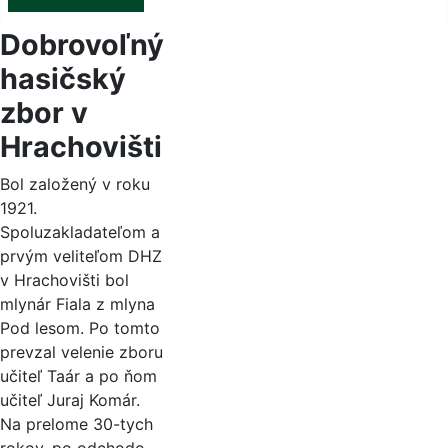
Dobrovoľný
hasičský
zbor v
Hrachovišti
Bol založený v roku
1921.
Spoluzakladateľom a
prvým veliteľom DHZ
v Hrachovišti bol
mlynár Fiala z mlyna
Pod lesom. Po tomto
prevzal velenie zboru
učiteľ Taár a po ňom
učiteľ Juraj Komár.
Na prelome 30-tych