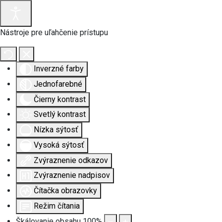
Nástroje pre uľahčenie prístupu
Inverzné farby
Jednofarebné
Čierny kontrast
Svetlý kontrast
Nízka sýtosť
Vysoká sýtosť
Zvýraznenie odkazov
Zvýraznenie nadpisov
Čítačka obrazovky
Režim čítania
Škálovanie obsahu
100
%