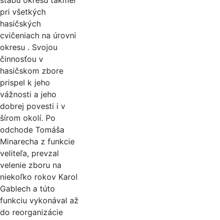
štábu okresu takmer
pri všetkých
hasičských
cvičeniach na úrovni
okresu . Svojou
činnosťou v
hasičskom zbore
prispel k jeho
vážnosti a jeho
dobrej povesti i v
šírom okolí. Po
odchode Tomáša
Minarecha z funkcie
veliteľa, prevzal
velenie zboru na
niekoľko rokov Karol
Gablech a túto
funkciu vykonával až
do reorganizácie