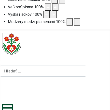
Veľkosť písma
100
%
Výška riadkov
100
%
Medzery medzi písmenami
100
%
Hľadať...
Hľadať...
Vyberte váš jazyk
mapa stránok
rss