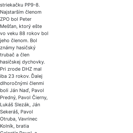
striekačku PP9-8.
Najstarším členom
ZPO bol Peter
Mešťan, ktorý ešte
vo veku 88 rokov bol
jeho členom. Bol
známy hasičský
trubač a člen
hasičskej dychovky.
Pri zrode DHZ mal
iba 23 rokov. Ďalej
dlhoročnými členmi
boli Ján Naď, Pavol
Predný, Pavol Čierny,
Lukáš Slezák, Ján
Sekeráš, Pavol
Otruba, Vavrinec
Kolník, bratia