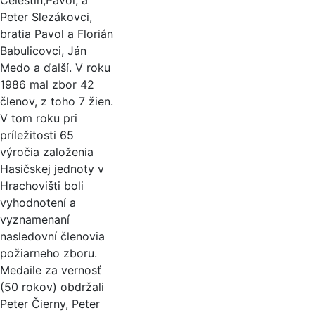
Celestín,Pavol, a
Peter Slezákovci,
bratia Pavol a Florián
Babulicovci, Ján
Medo a ďalší. V roku
1986 mal zbor 42
členov, z toho 7 žien.
V tom roku pri
príležitosti 65
výročia založenia
Hasičskej jednoty v
Hrachovišti boli
vyhodnotení a
vyznamenaní
nasledovní členovia
požiarneho zboru.
Medaile za vernosť
(50 rokov) obdržali
Peter Čierny, Peter