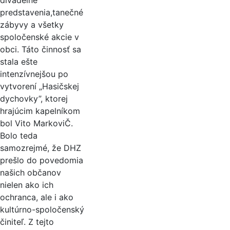
divadelné
predstavenia,tanečné
zábyvy a všetky
spoločenské akcie v
obci. Táto činnosť sa
stala ešte
intenzívnejšou po
vytvorení „Hasičskej
dychovky”, ktorej
hrajúcim kapelníkom
bol Vito MarkoviČ.
Bolo teda
samozrejmé, že DHZ
prešlo do povedomia
našich občanov
nielen ako ich
ochranca, ale i ako
kultúrno-spoločenský
činiteľ. Z tejto