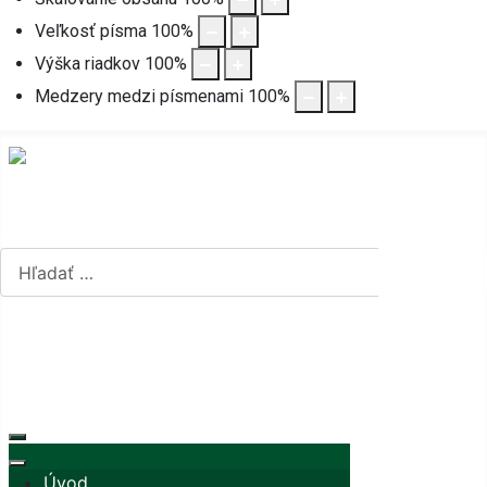
Veľkosť písma
100
%
Výška riadkov
100
%
Medzery medzi písmenami
100
%
Hľadať...
Hľadať...
Vyberte váš jazyk
mapa stránok
rss
Úvod