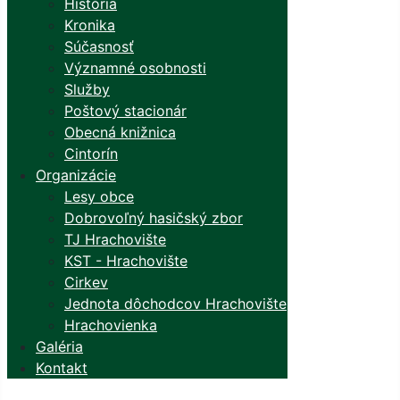
História
Kronika
Súčasnosť
Významné osobnosti
Služby
Poštový stacionár
Obecná knižnica
Cintorín
Organizácie
Lesy obce
Dobrovoľný hasičský zbor
TJ Hrachovište
KST - Hrachovište
Cirkev
Jednota dôchodcov Hrachovište
Hrachovienka
Galéria
Kontakt