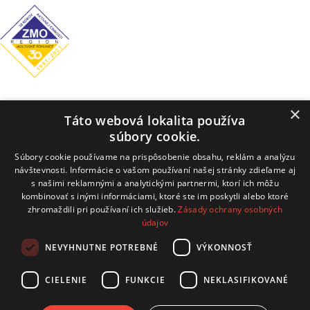
Obecný úrad
×
Táto webová lokalita používa
Hrachovište 255, 916 16 Hrachovište
súbory cookie.
Tel:
+32 / 779 03 02
Súbory cookie používame na prispôsobenie obsahu, reklám a analýzu
návštevnosti. Informácie o vašom používaní našej stránky zdieľame aj
E-mail:
obecnyurad@hrachoviste.sk
s našimi reklamnými a analytickými partnermi, ktorí ich môžu
kombinovať s inými informáciami, ktoré ste im poskytli alebo ktoré
zhromaždili pri používaní ich služieb.
Zásady ochrany osobných
údajov
technický prevádzkovateľ: COMTEC s.r.o.
NEVYHNUTNE POTREBNÉ
VÝKONNOSŤ
Hviezdoslavova 19, 915 01 Nové Mesto nad Váhom
CIELENIE
FUNKCIE
NEKLASIFIKOVANÉ
kontakt:
info@comtec.sk
tvorba webov:
CB Media, s.r.o.