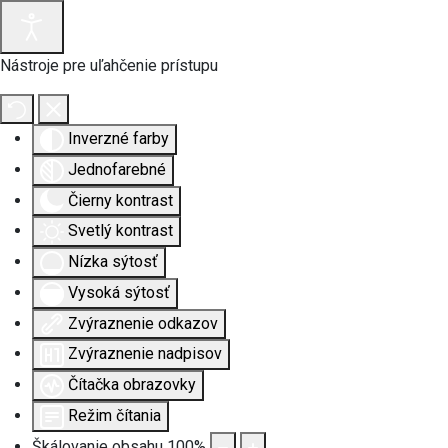
Nástroje pre uľahčenie prístupu
Inverzné farby
Jednofarebné
Čierny kontrast
Svetlý kontrast
Nízka sýtosť
Vysoká sýtosť
Zvýraznenie odkazov
Zvýraznenie nadpisov
Čítačka obrazovky
Režim čítania
Škálovanie obsahu
100
%