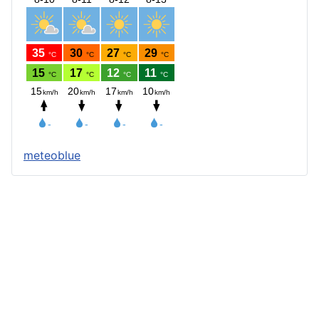
meteoblue
Štatút obce
Starosta obce
Obecný úrad
Obecné zastupiteľstvo
Zápisnice z OZ a komisií
Úradné tlačivá
Úradná tabuľa