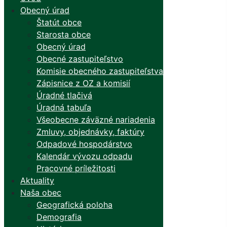
Obecný úrad
Štatút obce
Starosta obce
Obecný úrad
Obecné zastupiteľstvo
Komisie obecného zastupiteľstva
Zápisnice z OZ a komisií
Úradné tlačivá
Úradná tabuľa
Všeobecne záväzné nariadenia
Zmluvy, objednávky, faktúry
Odpadové hospodárstvo
Kalendár vývozu odpadu
Pracovné príležitosti
Aktuality
Naša obec
Geografická poloha
Demografia