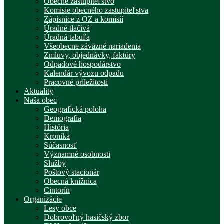
Obecné zastupiteľstvo
Komisie obecného zastupiteľstva
Zápisnice z OZ a komisií
Úradné tlačivá
Úradná tabuľa
Všeobecne záväzné nariadenia
Zmluvy, objednávky, faktúry
Odpadové hospodárstvo
Kalendár vývozu odpadu
Pracovné príležitosti
Aktuality
Naša obec
Geografická poloha
Demografia
História
Kronika
Súčasnosť
Významné osobnosti
Služby
Poštový stacionár
Obecná knižnica
Cintorín
Organizácie
Lesy obce
Dobrovoľný hasičský zbor