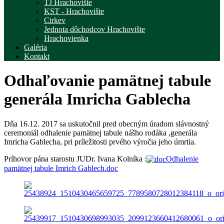
TJ Hrachovište
KST - Hrachovište
Cirkev
Jednota dôchodcov Hrachovište
Hrachovienka
Galéria
Kontakt
Odhaľovanie pamätnej tabule
generála Imricha Gablecha
Dňa 16.12. 2017 sa uskutočnil pred obecným úradom slávnostný
ceremoniál odhalenie pamätnej tabule nášho rodáka ,generála
Imricha Gablecha, pri príležitosti prvého výročia jeho úmrtia.
Príhovor pána starostu JUDr. Ivana Kolníka :
Odhalenie
pamätnej tabule Imrich Gablech.doc