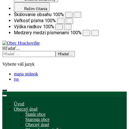
Režim čítania
Škálovanie obsahu
100
%
Veľkosť písma
100
%
Výška riadkov
100
%
Medzery medzi písmenami
100
%
Hľadať...
Hľadať...
Vyberte váš jazyk
mapa stránok
rss
Úvod
Obecný úrad
Štatút obce
Starosta obce
Obecný úrad