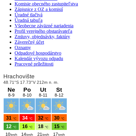
Komisie obecného zastupiteľstva
Zápisnice z OZ a komisií
Úradné tlačivá
Úradná tabuľa
Všeobecne záväzné nariadenia
Profil verejného obstarávateľa
Zmluvy, objednávky, faktúry
Záverečný účet
Oznamy
Odpadové hospodárstvo
Kalendár vývozu odpadu
Pracovné príležitosti