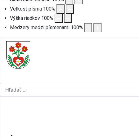
Veľkosť písma
100
%
Výška riadkov
100
%
Medzery medzi písmenami
100
%
Hľadať...
Vyberte váš jazyk
mapa stránok
rss
Úvod