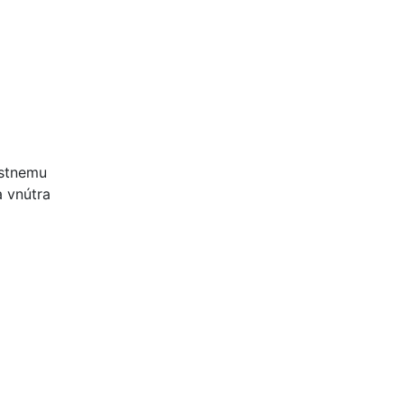
estnemu
 vnútra