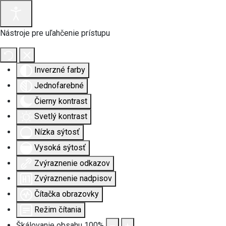
Nástroje pre uľahčenie prístupu
Inverzné farby
Jednofarebné
Čierny kontrast
Svetlý kontrast
Nízka sýtosť
Vysoká sýtosť
Zvýraznenie odkazov
Zvýraznenie nadpisov
Čítačka obrazovky
Režim čítania
Škálovanie obsahu
100
%