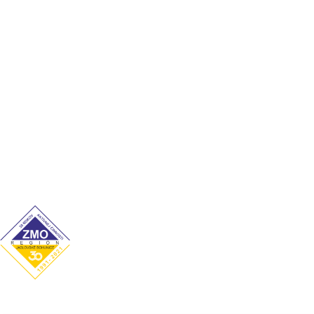
Súčasnosť
Významné osobnosti
Cookies
Ochrana osobných údajov
Kontakt
Úradné hodiny
Pondelok: 7:00–12:00 / 13:00–15:00
Utorok: 7:00–12:00 / 13:00–15:00
Streda: 7:00–12:00 / 13:00–16:00
Štvrtok: nestránkový deň
Piatok: 7:00–12:00 / 13:00–14:00
Obecný úrad