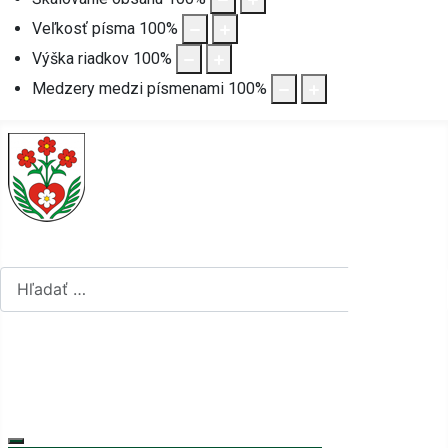
Veľkosť písma
100
%
Výška riadkov
100
%
Medzery medzi písmenami
100
%
Hľadať...
Hľadať...
Vyberte váš jazyk
mapa stránok
rss