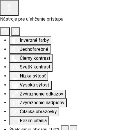
Nástroje pre uľahčenie prístupu
Inverzné farby
Jednofarebné
Čierny kontrast
Svetlý kontrast
Nízka sýtosť
Vysoká sýtosť
Zvýraznenie odkazov
Zvýraznenie nadpisov
Čítačka obrazovky
Režim čítania
Škálovanie obsahu
100
%