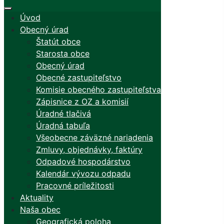
Úvod
Obecný úrad
Štatút obce
Starosta obce
Obecný úrad
Obecné zastupiteľstvo
Komisie obecného zastupiteľstva
Zápisnice z OZ a komisií
Úradné tlačivá
Úradná tabuľa
Všeobecne záväzné nariadenia
Zmluvy, objednávky, faktúry
Odpadové hospodárstvo
Kalendár vývozu odpadu
Pracovné príležitosti
Aktuality
Naša obec
Geografická poloha