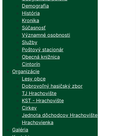
Demografia
História
Kronika
Súčasnosť
Významné osobnosti
Služby
Poštový stacionár
Obecná knižnica
Cintorín
Organizácie
Lesy obce
Dobrovoľný hasičský zbor
TJ Hrachovište
KST - Hrachovište
Cirkev
Jednota dôchodcov Hrachovište
Hrachovienka
Galéria