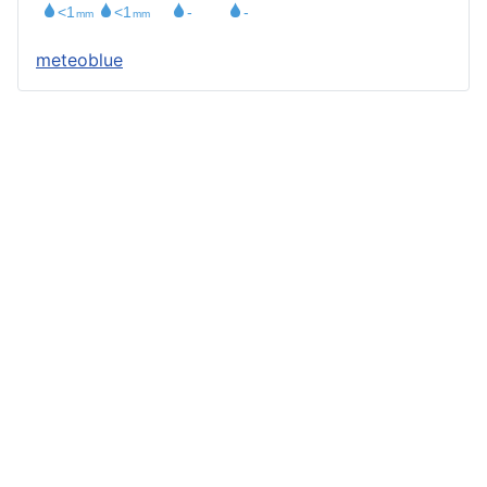
meteoblue
Štatút obce
Starosta obce
Obecný úrad
Obecné zastupiteľstvo
Zápisnice z OZ a komisií
Úradné tlačivá
Úradná tabuľa
Všeobecne záväzné nariadenia
Profil verejného obstarávateľa
Geografická poloha
Demografia
História
Kronika