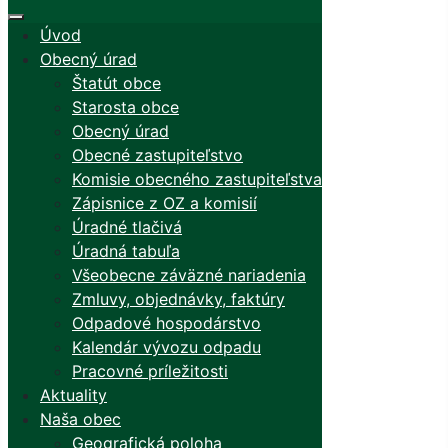
Úvod
Obecný úrad
Štatút obce
Starosta obce
Obecný úrad
Obecné zastupiteľstvo
Komisie obecného zastupiteľstva
Zápisnice z OZ a komisií
Úradné tlačivá
Úradná tabuľa
Všeobecne záväzné nariadenia
Zmluvy, objednávky, faktúry
Odpadové hospodárstvo
Kalendár vývozu odpadu
Pracovné príležitosti
Aktuality
Naša obec
Geografická poloha