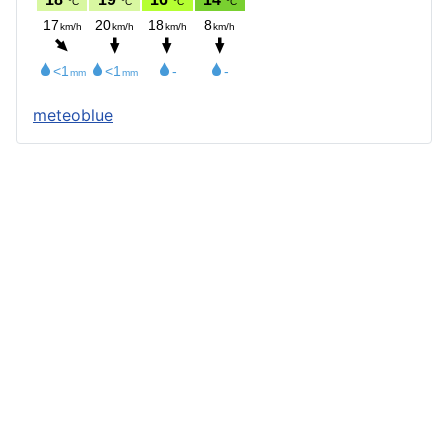
meteoblue
Štatút obce
Starosta obce
Obecný úrad
Obecné zastupiteľstvo
Zápisnice z OZ a komisií
Úradné tlačivá
Úradná tabuľa
Všeobecne záväzné nariadenia
Profil verejného obstarávateľa
Geografická poloha
Demografia