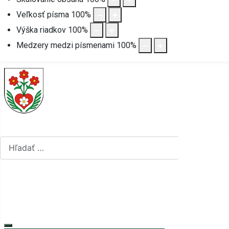
Veľkosť písma
100
%
Výška riadkov
100
%
Medzery medzi písmenami
100
%
Hľadať...
Hľadať...
Vyberte váš jazyk
mapa stránok
rss