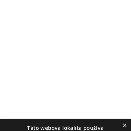
História
Kronika
Súčasnosť
Významné osobnosti
Cookies
Ochrana osobných údajov
Kontakt
Úradné hodiny
Pondelok: 7:00–12:00 / 13:00–15:00
Utorok: 7:00–12:00 / 13:00–15:00
Streda: 7:00–12:00 / 13:00–16:00
Štvrtok: nestránkový deň
Piatok: 7:00–12:00 / 13:00–14:00
Obecný úrad
×
Táto webová lokalita používa
Hrachovište 255, 916 16 Hrachovište