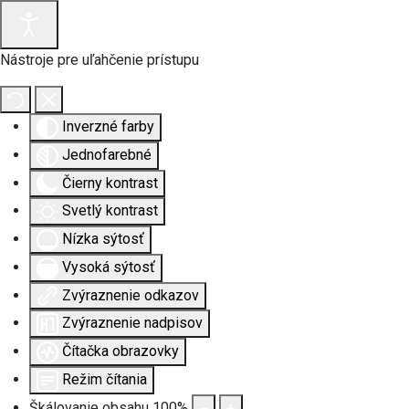
Nástroje pre uľahčenie prístupu
Inverzné farby
Jednofarebné
Čierny kontrast
Svetlý kontrast
Nízka sýtosť
Vysoká sýtosť
Zvýraznenie odkazov
Zvýraznenie nadpisov
Čítačka obrazovky
Režim čítania
Škálovanie obsahu
100
%