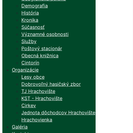
Demografia
História
Kronika
Súčasnosť
Významné osobnosti
Služby
Poštový stacionár
Obecná knižnica
Cintorín
Organizácie
Lesy obce
Dobrovoľný hasičský zbor
TJ Hrachovište
KST - Hrachovište
Cirkev
Jednota dôchodcov Hrachovište
Hrachovienka
Galéria