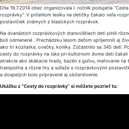
Dňa 19.7.2014 obec organizovala I. ročník podujatia “Cesta
rozprávky”. V priľahlom lesíku na detičky čakalo veľa roz
postavičiek známych z klasických rozprávok.
Na dvanástich rozprávkových stanovištiach deti plnili rôzn
boli odmenené . Prechádzku lesom deťom spríjemnili aj živ
ako tri kozliatka, ovečky, koníky. Zúčastnilo sa 345 detí. 
cesty do rozprávky na lúke pri kultúrnom dome deti čakali
atrakcie ako skákacie hrady, bazén s guľou, maľovanie na t
trampolína a rôzne hry a súťaže s rozprávkovými postavičk
a dospelých bolo pripravené aj občerstvenie.
Ukážku z “Cesty do rozprávky” si môžete pozrieť tu: