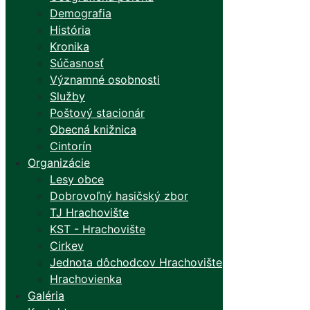
Demografia
História
Kronika
Súčasnosť
Významné osobnosti
Služby
Poštový stacionár
Obecná knižnica
Cintorín
Organizácie
Lesy obce
Dobrovoľný hasičský zbor
TJ Hrachovište
KST - Hrachovište
Cirkev
Jednota dôchodcov Hrachovište
Hrachovienka
Galéria