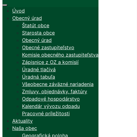
Úvod
Obecný úrad
Štatút obce
Starosta obce
Obecný úrad
Obecné zastupiteľstvo
Komisie obecného zastupiteľstva
Zápisnice z OZ a komisií
Úradné tlačivá
Úradná tabuľa
Všeobecne záväzné nariadenia
Zmluvy, objednávky, faktúry
Odpadové hospodárstvo
Kalendár vývozu odpadu
Pracovné príležitosti
Aktuality
Naša obec
Geografická poloha