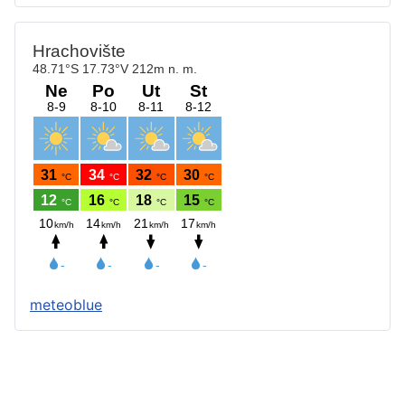
meteoblue
Štatút obce