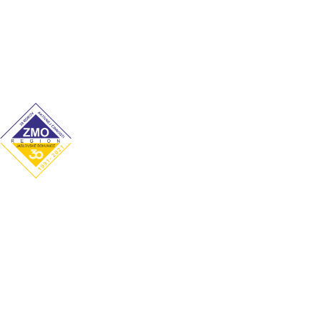
Pondelok: 7:00–12:00 / 13:00–15:00
Utorok: 7:00–12:00 / 13:00–15:00
Streda: 7:00–12:00 / 13:00–16:00
Štvrtok: nestránkový deň
Piatok: 7:00–12:00 / 13:00–14:00
Obecný úrad
Hrachovište 255, 916 16 Hrachovište
Tel:
+32 / 779 03 02
E-mail:
obecnyurad@hrachoviste.sk