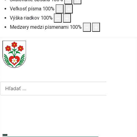
Veľkosť písma
100
%
Výška riadkov
100
%
Medzery medzi písmenami
100
%
Hľadať...
Hľadať...
Vyberte váš jazyk
mapa stránok
rss