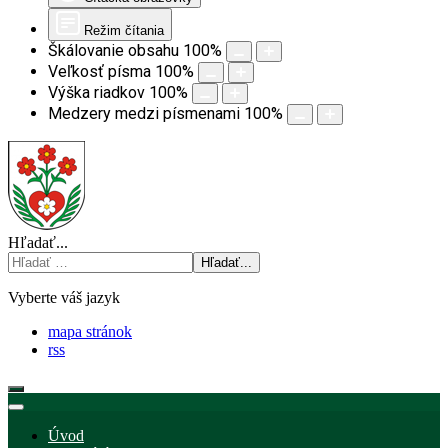
Režim čítania
Škálovanie obsahu
100
%
Veľkosť písma
100
%
Výška riadkov
100
%
Medzery medzi písmenami
100
%
Hľadať...
Hľadať...
Vyberte váš jazyk
mapa stránok
rss
Úvod