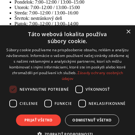
Pondelok: 7:00–12:00 / 13:00–15:00
Utorok: 7:00–12:00 / 13:00–15:00
Streda: 7:00–12:00 / 13:00–16:00
Štvrtok: nestránkový deň
Piatok: 7:00–12:00 / 13:00–14:00
×
Táto webová lokalita používa
súbory cookie.
Obecný úrad
Súbory cookie používame na prispôsobenie obsahu, reklám a analýzu
Hrachovište 255, 916 16 Hrachovište
návštevnosti. Informácie o vašom používaní našej stránky zdieľame aj
s našimi reklamnými a analytickými partnermi, ktorí ich môžu
Tel:
+32 / 779 03 02
kombinovať s inými informáciami, ktoré ste im poskytli alebo ktoré
zhromaždili pri používaní ich služieb.
Zásady ochrany osobných
E-mail:
obecnyurad@hrachoviste.sk
údajov
NEVYHNUTNE POTREBNÉ
VÝKONNOSŤ
technický prevádzkovateľ: COMTEC s.r.o.
Hviezdoslavova 19, 915 01 Nové Mesto nad Váhom
CIELENIE
FUNKCIE
NEKLASIFIKOVANÉ
kontakt:
info@comtec.sk
tvorba webov:
CB Media, s.r.o.
PRIJAŤ VŠETKO
ODMIETNUŤ VŠETKO
Posledná aktualizácia
ZOBRAZIŤ PODROBNOSTI