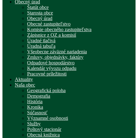
Obecný úrad
Štatút obce
Starosta obce
Obecný úrad
Obecné zastupiteľstvo
Komisie obecného zastupiteľstva
Zápisnice z OZ a komisií
Úradné tlačivá
Úradná tabuľa
Všeobecne záväzné nariadenia
Zmluvy, objednávky, faktúry
Odpadové hospodárstvo
Kalendár vývozu odpadu
Pracovné príležitosti
Aktuality
Naša obec
Geografická poloha
Demografia
História
Kronika
Súčasnosť
Významné osobnosti
Služby
Poštový stacionár
Obecná knižnica