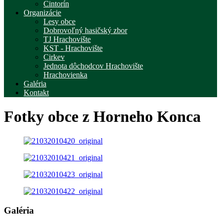
Cintorín
Organizácie
Lesy obce
Dobrovoľný hasičský zbor
TJ Hrachovište
KST - Hrachovište
Cirkev
Jednota dôchodcov Hrachovište
Hrachovienka
Galéria
Kontakt
Fotky obce z Horneho Konca
Galéria