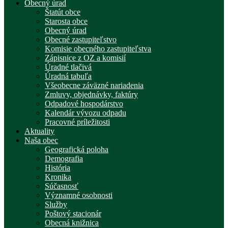
Obecný úrad
Štatút obce
Starosta obce
Obecný úrad
Obecné zastupiteľstvo
Komisie obecného zastupiteľstva
Zápisnice z OZ a komisií
Úradné tlačivá
Úradná tabuľa
Všeobecne záväzné nariadenia
Zmluvy, objednávky, faktúry
Odpadové hospodárstvo
Kalendár vývozu odpadu
Pracovné príležitosti
Aktuality
Naša obec
Geografická poloha
Demografia
História
Kronika
Súčasnosť
Významné osobnosti
Služby
Poštový stacionár
Obecná knižnica