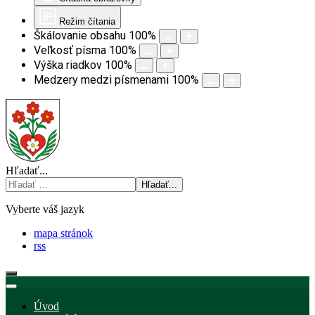
Režim čítania
Škálovanie obsahu
100
%
Veľkosť písma
100
%
Výška riadkov
100
%
Medzery medzi písmenami
100
%
Hľadať...
Hľadať...
Vyberte váš jazyk
mapa stránok
rss
Úvod