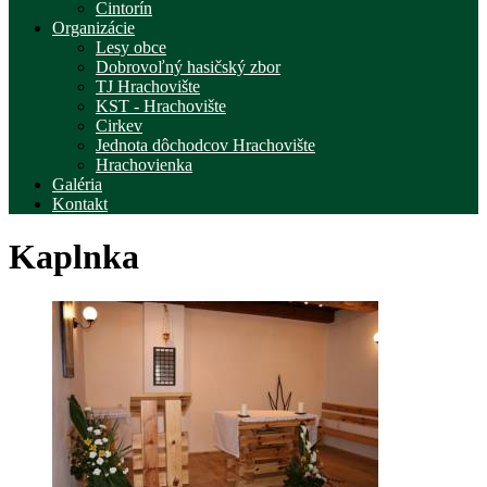
Cintorín
Organizácie
Lesy obce
Dobrovoľný hasičský zbor
TJ Hrachovište
KST - Hrachovište
Cirkev
Jednota dôchodcov Hrachovište
Hrachovienka
Galéria
Kontakt
Kaplnka