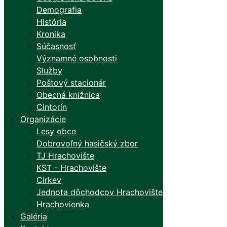
Demografia
História
Kronika
Súčasnosť
Významné osobnosti
Služby
Poštový stacionár
Obecná knižnica
Cintorín
Organizácie
Lesy obce
Dobrovoľný hasičský zbor
TJ Hrachovište
KST - Hrachovište
Cirkev
Jednota dôchodcov Hrachovište
Hrachovienka
Galéria