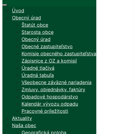
Úvod
Obecný úrad
Štatút obce
Starosta obce
Obecný úrad
Obecné zastupiteľstvo
Komisie obecného zastupiteľstva
Zápisnice z OZ a komisií
Úradné tlačivá
Úradná tabuľa
Všeobecne záväzné nariadenia
Zmluvy, objednávky, faktúry
Odpadové hospodárstvo
Kalendár vývozu odpadu
Pracovné príležitosti
Aktuality
Naša obec
Geografická poloha