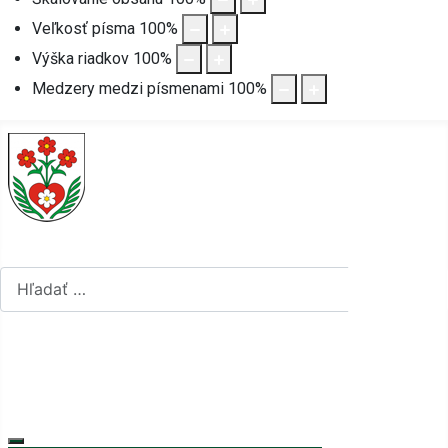
Veľkosť písma
100
%
Výška riadkov
100
%
Medzery medzi písmenami
100
%
Hľadať...
Hľadať...
Vyberte váš jazyk
mapa stránok
rss