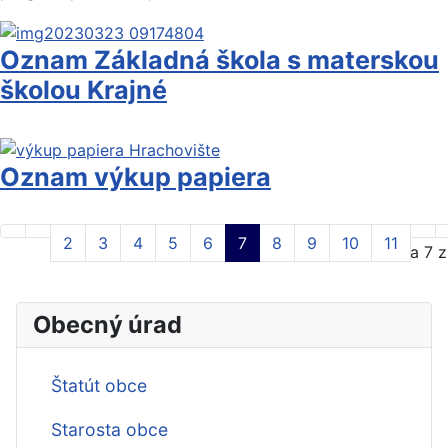
Oznam Základná škola s materskou
školou Krajné
Oznam výkup papiera
2
3
4
5
6
7
8
9
10
11
Strana 7 z
Obecný úrad
Štatút obce
Starosta obce