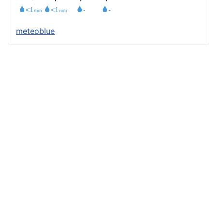
meteoblue
Štatút obce
Starosta obce
Obecný úrad
Obecné zastupiteľstvo
Zápisnice z OZ a komisií
Úradné tlačivá
Úradná tabuľa
Všeobecne záväzné nariadenia
Profil verejného obstarávateľa
Geografická poloha
Demografia
História
Kronika