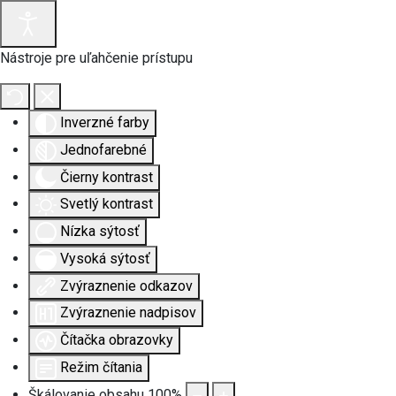
Nástroje pre uľahčenie prístupu
Inverzné farby
Jednofarebné
Čierny kontrast
Svetlý kontrast
Nízka sýtosť
Vysoká sýtosť
Zvýraznenie odkazov
Zvýraznenie nadpisov
Čítačka obrazovky
Režim čítania
Škálovanie obsahu
100
%