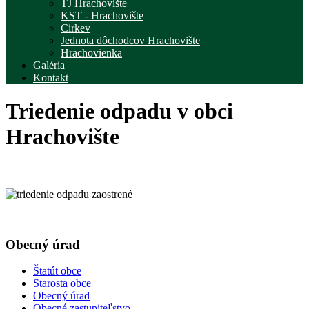
TJ Hrachovište
KST - Hrachovište
Cirkev
Jednota dôchodcov Hrachovište
Hrachovienka
Galéria
Kontakt
Triedenie odpadu v obci
Hrachovište
Obecný úrad
Štatút obce
Starosta obce
Obecný úrad
Obecné zastupiteľstvo