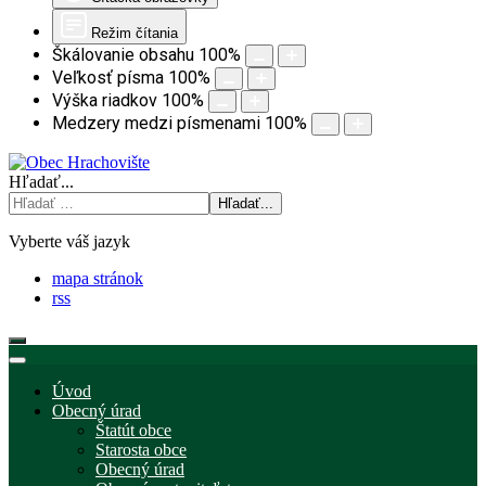
Režim čítania
Škálovanie obsahu
100
%
Veľkosť písma
100
%
Výška riadkov
100
%
Medzery medzi písmenami
100
%
Hľadať...
Hľadať...
Vyberte váš jazyk
mapa stránok
rss
Úvod
Obecný úrad
Štatút obce
Starosta obce
Obecný úrad