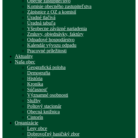
Obecné zastupiteľstvo
Komisie obecného zastupiteľstva
Zápisnice z OZ a komisií
Úradné tlačivá
Úradná tabuľa
Všeobecne záväzné nariadenia
Zmluvy, objednávky, faktúry
Odpadové hospodárstvo
Kalendár vývozu odpadu
Pracovné príležitosti
Aktuality
Naša obec
Geografická poloha
Demografia
História
Kronika
Súčasnosť
Významné osobnosti
Služby
Poštový stacionár
Obecná knižnica
Cintorín
Organizácie
Lesy obce
Dobrovoľný hasičský zbor