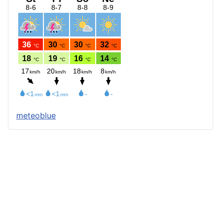
meteoblue
Štatút obce
Starosta obce
Obecný úrad
Obecné zastupiteľstvo
Zápisnice z OZ a komisií
Úradné tlačivá