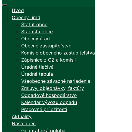
Úvod
Obecný úrad
Štatút obce
Starosta obce
Obecný úrad
Obecné zastupiteľstvo
Komisie obecného zastupiteľstva
Zápisnice z OZ a komisií
Úradné tlačivá
Úradná tabuľa
Všeobecne záväzné nariadenia
Zmluvy, objednávky, faktúry
Odpadové hospodárstvo
Kalendár vývozu odpadu
Pracovné príležitosti
Aktuality
Naša obec
Geografická poloha