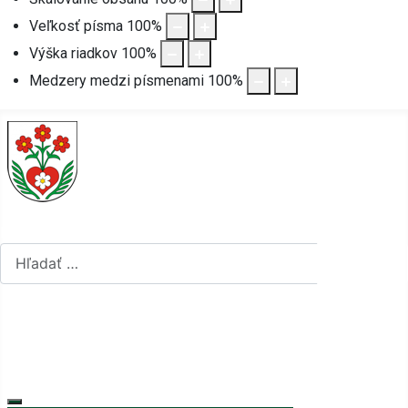
Veľkosť písma
100
%
Výška riadkov
100
%
Medzery medzi písmenami
100
%
Hľadať...
Hľadať...
Vyberte váš jazyk
mapa stránok
rss