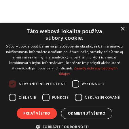
Obecný úrad
×
Táto webová lokalita používa
Hrachovište 255, 916 16 Hrachovište
súbory cookie.
Tel:
+32 / 779 03 02
Súbory cookie používame na prispôsobenie obsahu, reklám a analýzu
návštevnosti. Informácie o vašom používaní našej stránky zdieľame aj
E-mail:
obecnyurad@hrachoviste.sk
s našimi reklamnými a analytickými partnermi, ktorí ich môžu
kombinovať s inými informáciami, ktoré ste im poskytli alebo ktoré
zhromaždili pri používaní ich služieb.
Zásady ochrany osobných
údajov
technický prevádzkovateľ: COMTEC s.r.o.
NEVYHNUTNE POTREBNÉ
VÝKONNOSŤ
Hviezdoslavova 19, 915 01 Nové Mesto nad Váhom
CIELENIE
FUNKCIE
NEKLASIFIKOVANÉ
kontakt:
info@comtec.sk
tvorba webov:
CB Media, s.r.o.
PRIJAŤ VŠETKO
ODMIETNUŤ VŠETKO
Posledná aktualizácia
ZOBRAZIŤ PODROBNOSTI
Úradná tabuľa
2026-08-03