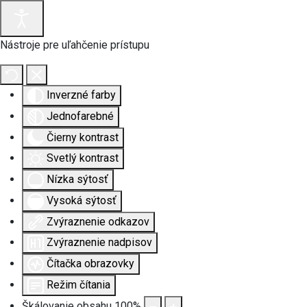
Nástroje pre uľahčenie prístupu
Inverzné farby
Jednofarebné
Čierny kontrast
Svetlý kontrast
Nízka sýtosť
Vysoká sýtosť
Zvýraznenie odkazov
Zvýraznenie nadpisov
Čítačka obrazovky
Režim čítania
Škálovanie obsahu
100
%