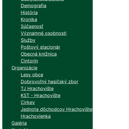
Demografia
História
Kronika
Súčasnosť
Významné osobnosti
Služby
Poštový stacionár
Obecná knižnica
Cintorín
Organizácie
Lesy obce
Dobrovoľný hasičský zbor
TJ Hrachovište
KST - Hrachovište
Cirkev
Jednota dôchodcov Hrachovište
Hrachovienka
Galéria