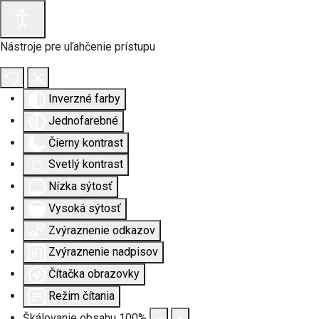
Nástroje pre uľahčenie prístupu
Inverzné farby
Jednofarebné
Čierny kontrast
Svetlý kontrast
Nízka sýtosť
Vysoká sýtosť
Zvýraznenie odkazov
Zvýraznenie nadpisov
Čítačka obrazovky
Režim čítania
Škálovanie obsahu
100
%