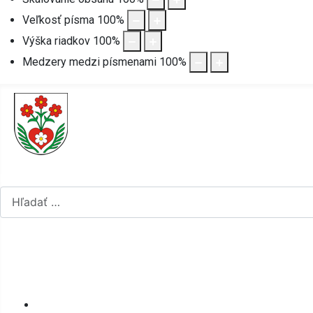
Veľkosť písma
100
%
Výška riadkov
100
%
Medzery medzi písmenami
100
%
Hľadať...
Vyberte váš jazyk
mapa stránok
rss
Úvod