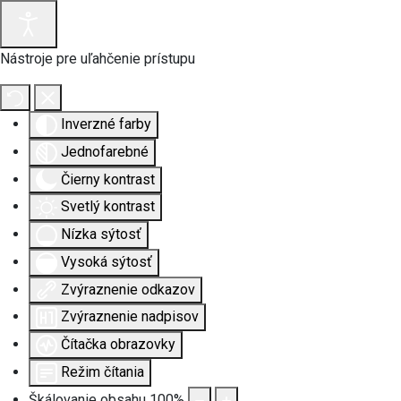
Nástroje pre uľahčenie prístupu
Inverzné farby
Jednofarebné
Čierny kontrast
Svetlý kontrast
Nízka sýtosť
Vysoká sýtosť
Zvýraznenie odkazov
Zvýraznenie nadpisov
Čítačka obrazovky
Režim čítania
Škálovanie obsahu
100
%