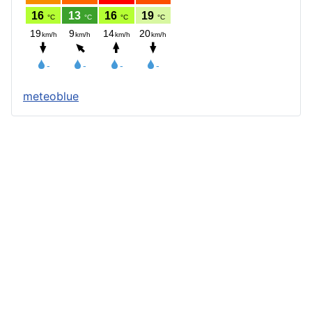
meteoblue
Štatút obce
Starosta obce
Obecný úrad
Obecné zastupiteľstvo
Zápisnice z OZ a komisií
Úradné tlačivá
Úradná tabuľa
Všeobecne záväzné nariadenia
Profil verejného obstarávateľa
Geografická poloha