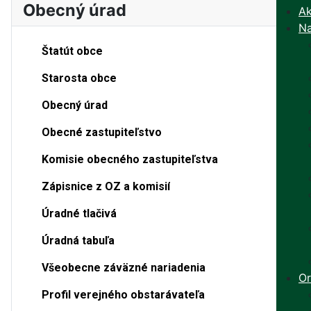
Obecný úrad
Ak
Na
Štatút obce
Starosta obce
Obecný úrad
Obecné zastupiteľstvo
Komisie obecného zastupiteľstva
Zápisnice z OZ a komisií
Úradné tlačivá
Úradná tabuľa
Všeobecne záväzné nariadenia
Or
Profil verejného obstarávateľa