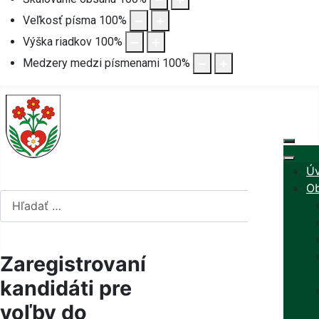
Veľkosť písma
100
%
Výška riadkov
100
%
Medzery medzi písmenami
100
%
Ú
Hľadať...
Ob
Hľadať...
mapa stránok
Vyberte váš jazyk
rss
Zaregistrovaní
kandidáti pre
voľby do