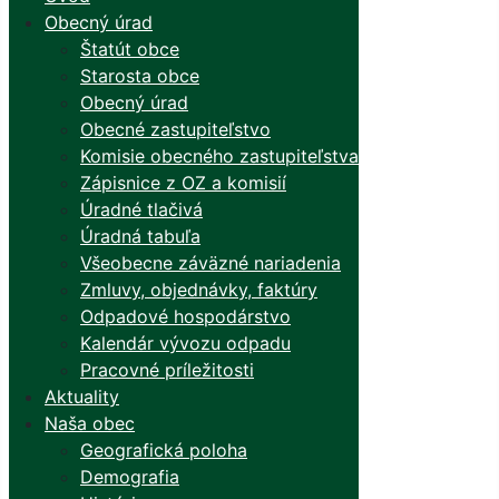
Obecný úrad
Štatút obce
Starosta obce
Obecný úrad
Obecné zastupiteľstvo
Komisie obecného zastupiteľstva
Zápisnice z OZ a komisií
Úradné tlačivá
Úradná tabuľa
Všeobecne záväzné nariadenia
Zmluvy, objednávky, faktúry
Odpadové hospodárstvo
Kalendár vývozu odpadu
Pracovné príležitosti
Aktuality
Naša obec
Geografická poloha
Demografia