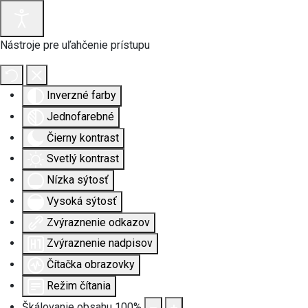
Nástroje pre uľahčenie prístupu
Inverzné farby
Jednofarebné
Čierny kontrast
Svetlý kontrast
Nízka sýtosť
Vysoká sýtosť
Zvýraznenie odkazov
Zvýraznenie nadpisov
Čítačka obrazovky
Režim čítania
Škálovanie obsahu
100
%