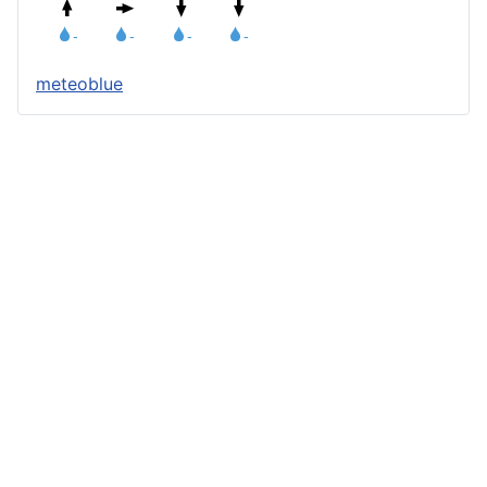
meteoblue
Štatút obce
Starosta obce
Obecný úrad
Obecné zastupiteľstvo
Zápisnice z OZ a komisií
Úradné tlačivá
Úradná tabuľa
Všeobecne záväzné nariadenia
Profil verejného obstarávateľa
Geografická poloha
Demografia
História