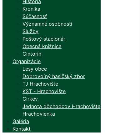
História
Kronika
Súčasnosť
Významné osobnosti
Služby
Poštový stacionár
Obecná knižnica
Cintorín
Organizácie
Lesy obce
Dobrovoľný hasičský zbor
TJ Hrachovište
KST - Hrachovište
Cirkev
Jednota dôchodcov Hrachovište
Hrachovienka
Galéria
Kontakt