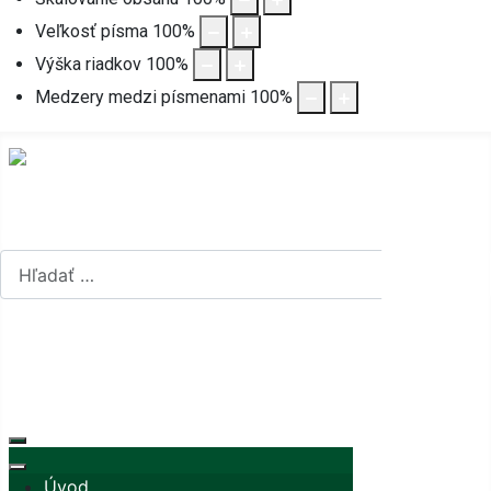
Veľkosť písma
100
%
Výška riadkov
100
%
Medzery medzi písmenami
100
%
Hľadať...
Hľadať...
Vyberte váš jazyk
mapa stránok
rss
Úvod