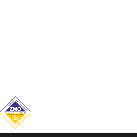
Kronika
Súčasnosť
Významné osobnosti
Cookies
Ochrana osobných údajov
Kontakt
Úradné hodiny
Pondelok: 7:00–12:00 / 13:00–15:00
Utorok: 7:00–12:00 / 13:00–15:00
Streda: 7:00–12:00 / 13:00–16:00
Štvrtok: nestránkový deň
Piatok: 7:00–12:00 / 13:00–14:00