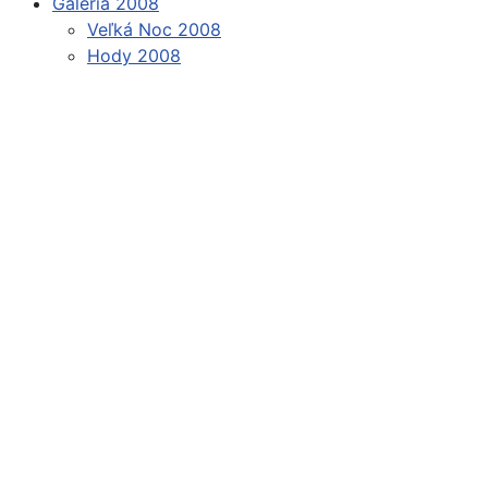
Galéria 2008
Veľká Noc 2008
Hody 2008
Štatút obce
Starosta obce
Obecný úrad
Obecné zastupiteľstvo
Zápisnice z OZ a komisií
Úradné tlačivá
Úradná tabuľa
Všeobecne záväzné nariadenia
Profil verejného obstarávateľa
Geografická poloha
Demografia
História
Kronika
Súčasnosť