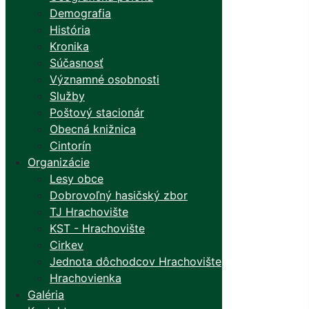
Demografia
História
Kronika
Súčasnosť
Významné osobnosti
Služby
Poštový stacionár
Obecná knižnica
Cintorín
Organizácie
Lesy obce
Dobrovoľný hasičský zbor
TJ Hrachovište
KST - Hrachovište
Cirkev
Jednota dôchodcov Hrachovište
Hrachovienka
Galéria