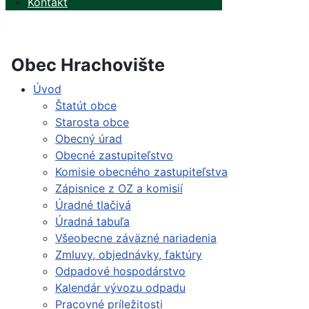
Kontakt
Obec Hrachovište
Úvod
Štatút obce
Starosta obce
Obecný úrad
Obecné zastupiteľstvo
Komisie obecného zastupiteľstva
Zápisnice z OZ a komisií
Úradné tlačivá
Úradná tabuľa
Všeobecne záväzné nariadenia
Zmluvy, objednávky, faktúry
Odpadové hospodárstvo
Kalendár vývozu odpadu
Pracovné príležitosti