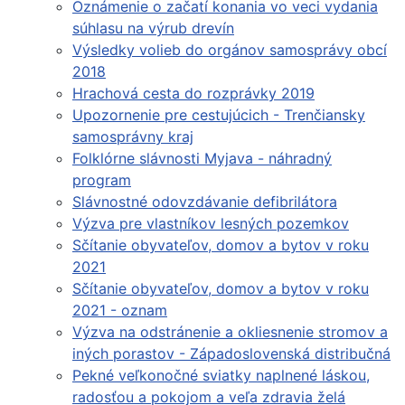
Oznámenie o začatí konania vo veci vydania
súhlasu na výrub drevín
Výsledky volieb do orgánov samosprávy obcí
2018
Hrachová cesta do rozprávky 2019
Upozornenie pre cestujúcich - Trenčiansky
samosprávny kraj
Folklórne slávnosti Myjava - náhradný
program
Slávnostné odovzdávanie defibrilátora
Výzva pre vlastníkov lesných pozemkov
Sčítanie obyvateľov, domov a bytov v roku
2021
Sčítanie obyvateľov, domov a bytov v roku
2021 - oznam
Výzva na odstránenie a okliesnenie stromov a
iných porastov - Západoslovenská distribučná
Pekné veľkonočné sviatky naplnené láskou,
radosťou a pokojom a veľa zdravia želá