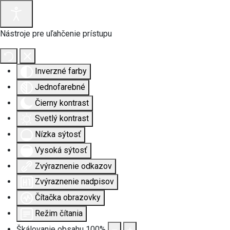
Nástroje pre uľahčenie prístupu
Inverzné farby
Jednofarebné
Čierny kontrast
Svetlý kontrast
Nízka sýtosť
Vysoká sýtosť
Zvýraznenie odkazov
Zvýraznenie nadpisov
Čítačka obrazovky
Režim čítania
Škálovanie obsahu
100
%