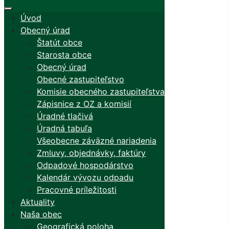
Úvod
Obecný úrad
Štatút obce
Starosta obce
Obecný úrad
Obecné zastupiteľstvo
Komisie obecného zastupiteľstva
Zápisnice z OZ a komisií
Úradné tlačivá
Úradná tabuľa
Všeobecne záväzné nariadenia
Zmluvy, objednávky, faktúry
Odpadové hospodárstvo
Kalendár vývozu odpadu
Pracovné príležitosti
Aktuality
Naša obec
Geografická poloha