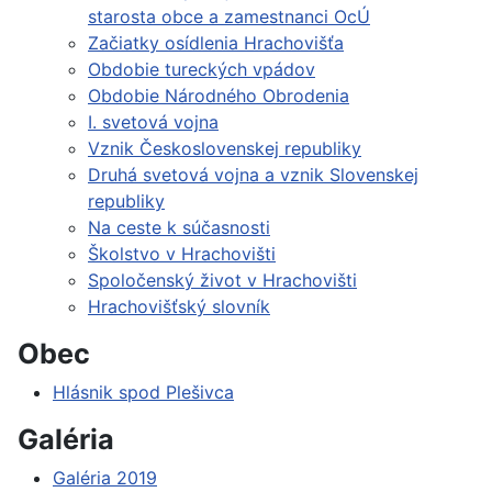
starosta obce a zamestnanci OcÚ
Začiatky osídlenia Hrachovišťa
Obdobie tureckých vpádov
Obdobie Národného Obrodenia
I. svetová vojna
Vznik Československej republiky
Druhá svetová vojna a vznik Slovenskej
republiky
Na ceste k súčasnosti
Školstvo v Hrachovišti
Spoločenský život v Hrachovišti
Hrachovišťský slovník
Obec
Hlásnik spod Plešivca
Galéria
Galéria 2019