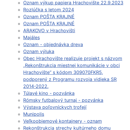
Oznam výkup papiera Hrachovište 22.9.2023
Rozlúčka s letom 2024
Oznam POŠTA KRAJNÉ
Oznam POŠTA KRAJNÉ
ARAKOVO v Hrachovišti
Majáles
Oznam - objednávka dreva
Oznam výluka
Obec Hrachovište realizuje projekt s názvom
„Rekonštrukcia miestnej komunikácie v obci
Hrachovište“ s kódom 309070FKR5,
podporený z Programu rozvoja vidieka SR
2014-2022.
Túlavé kino - pozvánka
Rómsky futbalový turnaj - pozvánka
Výstava poľovníckych trofejí
Munipolis
Veľkoobjemové kontajnery - oznam
Rekonštrukcia strechy kultúrneho domu