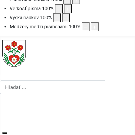
Veľkosť písma
100
%
Výška riadkov
100
%
Medzery medzi písmenami
100
%
Hľadať...
Hľadať...
Vyberte váš jazyk
mapa stránok
rss