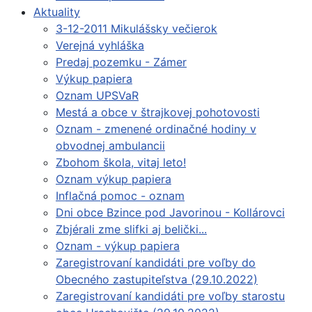
Aktuality
3-12-2011 Mikulášsky večierok
Verejná vyhláška
Predaj pozemku - Zámer
Výkup papiera
Oznam UPSVaR
Mestá a obce v štrajkovej pohotovosti
Oznam - zmenené ordinačné hodiny v
obvodnej ambulancii
Zbohom škola, vitaj leto!
Oznam výkup papiera
Inflačná pomoc - oznam
Dni obce Bzince pod Javorinou - Kollárovci
Zbjérali zme slifki aj belički...
Oznam - výkup papiera
Zaregistrovaní kandidáti pre voľby do
Obecného zastupiteľstva (29.10.2022)
Zaregistrovaní kandidáti pre voľby starostu