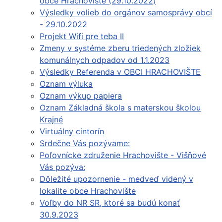
obce Hrachovište (29.10.2022)
Výsledky volieb do orgánov samosprávy obcí
- 29.10.2022
Projekt Wifi pre teba II
Zmeny v systéme zberu triedených zložiek
komunálnych odpadov od 1.1.2023
Výsledky Referenda v OBCI HRACHOVIŠTE
Oznam výluka
Oznam výkup papiera
Oznam Základná škola s materskou školou
Krajné
Virtuálny cintorín
Srdečne Vás pozývame:
Poľovnícke združenie Hrachovište - Višňové
Vás pozýva:
Dôležité upozornenie - medveď videný v
lokalite obce Hrachovište
Voľby do NR SR, ktoré sa budú konať
30.9.2023